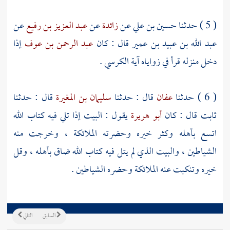
( 5 ) حدثنا
حسين بن علي
عن
زائدة
عن
عبد العزيز بن رفيع
عن
عبد الله بن عبيد بن عمير
قال : كان
عبد الرحمن بن عوف
إذا
دخل منزله قرأ في زواياه آية الكرسي .
( 6 ) حدثنا
عفان
قال : حدثنا
سليمان بن المغيرة
قال : حدثنا
ثابت
قال : كان
أبو هريرة
يقول : البيت إذا تلي فيه كتاب الله
اتسع بأهله وكثر خيره وحضرته الملائكة ، وخرجت منه
الشياطين ، والبيت الذي لم يتل فيه كتاب الله ضاق بأهله ، وقل
خيره وتنكبت عنه الملائكة وحضره الشياطين .
السابق
التالي