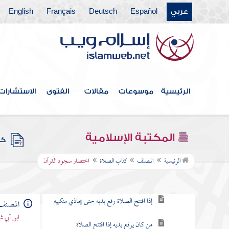
عربي
Español
Deutsch
Français
English
فهرس الكتاب
الرئيسية
موسوعات
مقالات
الفتوى
الاستشارات
كتاب الطهارات
كتاب الأذان والإقامة
المكتبة الإسلامية
كتب
كتاب الصلاة
الرئيسية
المصنف
كتاب الصلاة
اختصار سجود القرآن
باب فيما يفتتح به الصلاة
إذا افتتح الصلاة رفع يديه حتى يحاذي منكبيه
المصنف
ابن أبي ش
من كان يرفع يديه إذا افتتح الصلاة