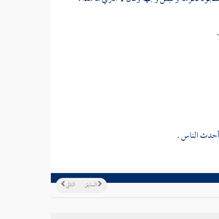
 أحدث الناس .
السابق
التالي