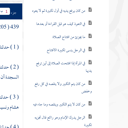
من كان يرفع يديه في أول تكبيرة ثم لا يعود
جزء
1
في التعوذ كيف هو قبل القراءة أو بعدها
439 ( 205 ) في اختصار السجود
ما يجزئ من افتتاح الصلاة
( 1 ) حدثنا
في الرجل ينسى تكبيرة الافتتاح
في المرأة إذا افتتحت الصلاة إلى أين ترفع
( 2 ) حدثنا
يديها
السجدة أن 
من كان يتم التكبير ولا ينقصه في كل رفع
وخفض
( 3 ) حدثنا
من كان لا يتم التكبير وينقصه وما جاء فيه
هشام
ونسيت 
الرجل يدرك الإمام وهو راكع قال تجزيه
تكبيرة
( 4 ) حدثنا