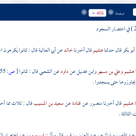
صفحة
455
أبو بكر
قال حدثنا
هشيم
قال أخبرنا
خالد
عن
أبي العالية
قال : كانوا يكرهون ا
هشيم
وعلي بن مسهر
وابن فضيل
عن
داود
عن
الشعبي
قال : كانوا
[
ص:
455 ]
يجاوزوها حتى يسجدوا .
هشيم
قال أخبرنا
منصور
عن
قتادة
عن
سعيد بن المسيب
قال : ثلاث مما أ
الثالثة .
عبد الله بن مبارك
عن
عبد العزيز بن قرير
قال سألت
ابن سيرين
عن اختصار الس