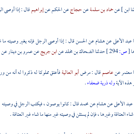
حماد بن سلمة
عن
حجاج
عن
الحكم
عن
إبراهيم
قال : إذا أوصى ا
عبد الأعلى
عن
هشام
عن
الحسن
قال : إذا أوصى الرجل فإنه يغير وصيته ما شاء
ا
[
ص:
294 ]
حدثنا
الضحاك بن مخلد
عن
ابن جريج
عن
عمرو بن دينار
عن
ط
معتمر
عن
عاصم
قال : مرض
أبو العالية
فأعتق مملوكا له ذكروا له أنه من ورا
 هذه الآية
وله ذرية ضعفاء
.
عبد الأعلى
عن
هشام
عن
محمد
قال : كانوا يوصون ، فيكتب الرجل في وصيته 
شاء العتاقة وغيرها ، فإن لم يستثن في وصيته غير منها ما شاء غير العتاقة .