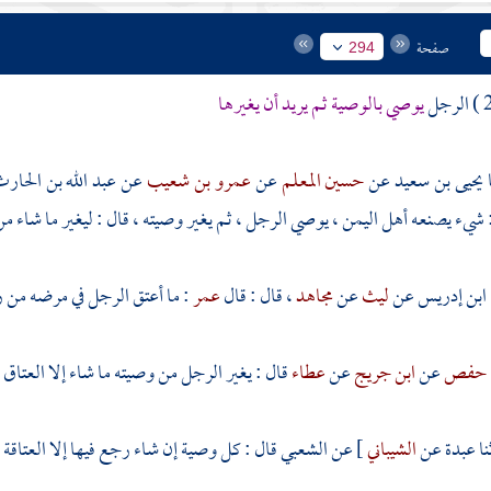
صفحة
294
يوصي بالوصية ثم يريد أن يغيرها
يحيى بن سعيد
عن
حسين المعلم
عن
عمرو بن شعيب
عن
عبد الله بن الحارث
 شيء يصنعه أهل
اليمن
، يوصي الرجل ، ثم يغير وصيته ، قال : ليغير ما شاء من
ابن إدريس
عن
ليث
عن
مجاهد
، قال : قال
عمر
: ما أعتق الرجل في مرضه من ر
حفص
عن
ابن جريج
عن
عطاء
قال : يغير الرجل من وصيته ما شاء إلا العتاق .
عبدة
عن
الشيباني
] عن
الشعبي
قال : كل وصية إن شاء رجع فيها إلا العتاقة .