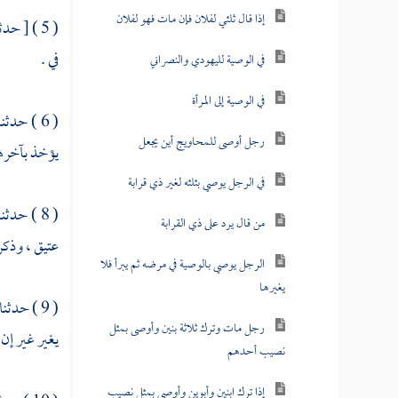
إذا قال ثلثي لفلان فإن مات فهو لفلان
( 5 ) [ حدثنا ابن ] عن
في .
في الوصية لليهودي والنصراني
في الوصية إلى المرأة
( 6 ) حدثنا
رجل أوصى للمحاويج أين يجعل
يؤخذ بآخره
في الرجل يوصي بثلثه لغير ذي قرابة
( 8 ) حدثنا
من قال يرد على ذي القرابة
عتيق ، وذكر
الرجل يوصي بالوصية في مرضه ثم يبرأ فلا
يغيرها
( 9 ) حدثنا
رجل مات وترك ثلاثة بنين وأوصى بمثل
يغير غير إن 
نصيب أحدهم
إذا ترك ابنين وأبوين وأوصى بمثل نصيب