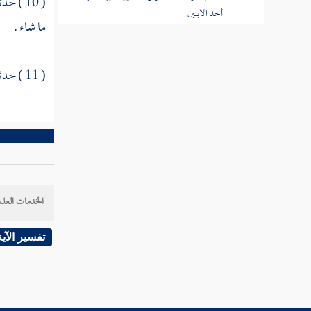
( 10 ) حدثنا
أحد الابنين
ما شاء .
إذا ترك ستة بنين وأوصى بمثل نصيب بعض
ولده
( 11 ) حدثنا
رجل أوصى بنصف ماله وربعه
من كره أن يوصي بمثل أحد الورثة ومن
رخص فيه
في الرجل يوصي للرجل بسهم من ماله
الخدمات العلم
امرأة قيل لها أوصي فجعلوا يقولون لها أوصي
بكذا فجعلت تومئ برأسها نعم
تفسير الآية
الرجل يوصي بالوصية ثم يريد أن يغيرها
من كان يستحب أن يكتب في وصيته إن
حدث بي حدث قبل أن أغير وصيتي