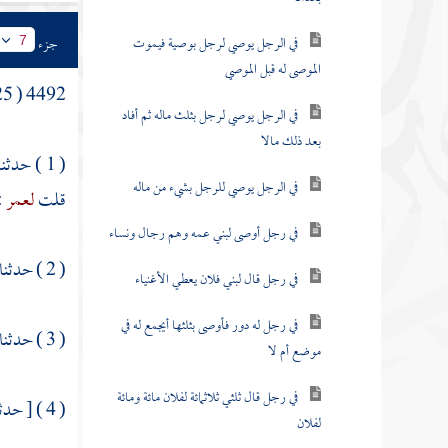
في الرجل يوصي لرجل بوصية فيموت
جزء
7
الموصى له قبل الموصي
4492 ( 25 ) الرجل
في الرجل يوصي لرجل بثلث ماله ثم أفاد
بعد ذلك مالا
( 1 ) حدثنا
في الرجل يوصي للرجل بشيء من ماله
قلت
لعمر
:
في رجل أوصى لبني عمه وهم رجال ونساء
( 2 ) حدثنا
في رجل قال لبني فلان يعطي الأغنياء
في رجل له دور فأوصى بثلثها أيجمع له في
( 3 ) حدثنا
موضع أم لا
في رجل قال ثلثي ثلاثمائة لفلان مائة ومائة
( 4 ) [ حدثنا
لفلان