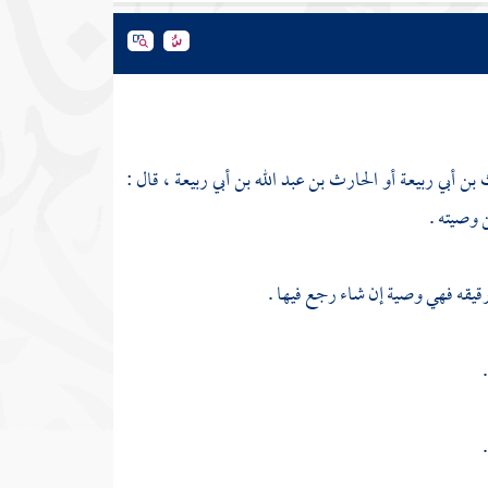
 بن أبي ربيعة
أو
الحارث بن عبد الله بن أبي ربيعة
، قال :
 وصيته .
قيقه فهي وصية إن شاء رجع فيها .