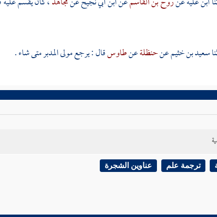
ابن علية
عن
روح بن القاسم
عن
ابن أبي نجيح
عن
مجاهد
، كان يقسم عليه ق
سعيد بن خثيم
عن
حنظلة
عن
طاوس
قال : يرجع مولى المدبر متى شاء .
ية
ترجمة علم
عناوين الشجرة