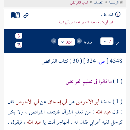
الرئيسية
المصنف
كتاب الفرائض
تراجم الأعلام
المصنف
ابن أبي شيبة - عبد الله بن محمد بن أبي شيبة
جزء
صفحة
7
324
4548
[
ص:
324 ]
( 30 ) كتاب الفرائض
( 1 )
ما قالوا في تعليم الفرائض
( 1 ) حدثنا
أبو الأحوص
عن
أبي إسحاق
عن
أبي الأحوص
قال
: قال
عبد الله
: من تعلم القرآن فليتعلم الفرائض ، ولا يكن
كرجل لقيه أعرابي فقال له : أمهاجر أنت يا
عبد الله
، فيقول :