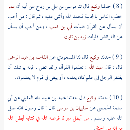
( 8 ) حدثنا
وكيع
قال ثنا
موسى بن علي بن رباح
عن أبيه أن
عمر
خطب الناس بالجابية فحمد الله وأثنى عليه ، ثم قال : من أحب
أن يسأل عن القرآن فليأت
أبي بن كعب
، ومن أحب أن يسأل
عن الفرائض فليأت
زيد بن ثابت
.
( 9 ) حدثنا
وكيع
قال ثنا
المسعودي
عن
القاسم بن عبد الرحمن
قال : قال
عبد الله
: تعلموا القرآن والفرائض ، فإنه يوشك أن
يفتقر الرجل إلى علم كان يعلمه ، أو يبقى في قوم لا يعلمون .
( 10 ) حدثنا
وكيع
قال حدثنا
محمد بن عبيد الله العقيلي
عن
أبي
سلمة الحمصي
عن
سليمان بن موسى
قال : قال رسول الله صلى
الله عليه وسلم :
من أبطل ميراثا فرضه الله في كتابه أبطل الله
ميراثه من الجنة
.