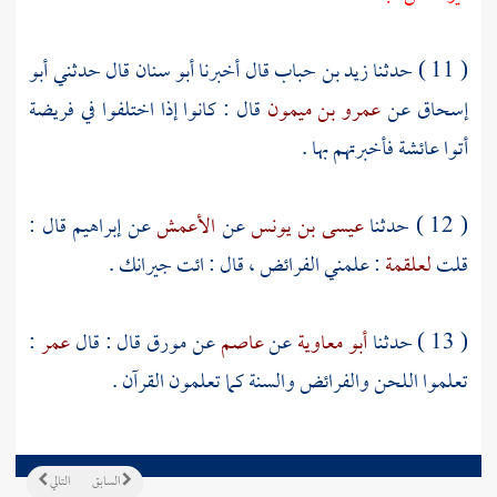
( 11 ) حدثنا
زيد بن حباب
قال أخبرنا
أبو سنان
قال حدثني
أبو
إسحاق
عن
عمرو بن ميمون
قال : كانوا إذا اختلفوا في فريضة
أتوا
عائشة
فأخبرتهم بها .
( 12 ) حدثنا
عيسى بن يونس
عن
الأعمش
عن
إبراهيم
قال :
قلت
لعلقمة
: علمني الفرائض ، قال : ائت جيرانك .
( 13 ) حدثنا
أبو معاوية
عن
عاصم
عن
مورق
قال : قال
عمر
:
تعلموا اللحن والفرائض والسنة كما تعلمون القرآن .
السابق
التالي