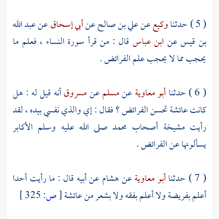
( 5 ) حدثنا
وكيع
عن
علي بن صالح
عن
أبي إسحاق
عن
عبد الله
بن قيس
عن
ابن عباس
قال : من قرأ سورة النساء ، فعلم ما
يحجب مما لا يحجب علم الفرائض .
( 6 ) حدثنا
أبو معاوية
عن
مسلم
عن
مسروق
أنه قيل له : هل
كانت
عائشة
تحسن الفرائض ؟ فقال : إي والذي نفسي بيده ، لقد
رأيت مشيخة أصحاب
محمد
صلى الله عليه وسلم الأكابر
يسألونها عن الفرائض .
( 7 ) حدثنا
أبو معاوية
عن
هشام
عن أبيه قال : ما رأيت أحدا
أعلم بفريضة ولا أعلم بفقه ولا بشعر من
عائشة
[
ص:
325 ]