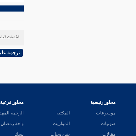
امرأة مسلمة تركت أمها مسلمة ولها إخوة
نصارى أو يهود أو كفار
امرأة تركت زوجها وإخوتها لأمها أحرارا
الخدمات العلم
ولها ابن مملوك
الفرائض من قال لا تعول ومن أعالها
ترجمة علم
في ابن ابن وأخ
امرأة تركت أختها لأمها وأمها
امرأة تركت أختها لأبيها وأختها لأبيها
وأمها
محاور رئيسية
محاور فرعية
موسوعات
المكتبة
الرحمة المهد
المرأة تركت ابنتها وابنة ابنها وأمها ولا
عصبة لها
صوتيات
المواريث
واحة رمضان
مقالات
بنين وبنات
نسك