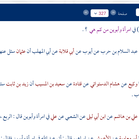
صفحة
327
امرأة وأبوين من كم هي
؟ .
عبد السلام بن حرب
عن
أيوب
عن
أبي قلابة
عن
أبي المهلب
أن
عثمان
سئل عنها
وكيع
عن
هشام الدستوائي
عن
قتادة
عن
سعيد بن المسيب
أن
زيد بن ثابت
سئل
ب .
علي بن هاشم
عن
ابن أبي ليلى
عن
الشعبي
عن
علي
في امرأة وأبوين قال : الربع ،
أبو معاوية
عن
الأعمش
عن
إبراهيم
قال : أتي
عبد الله
في امرأة وأبوين فقال :