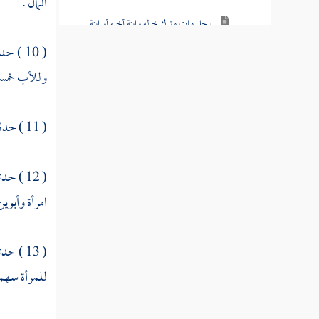
المال .
رجل مات وترك خاله وابنة أخيه أو ابنة
أخيه
( 10 ) حدثنا
رجلا مات وترك ابنته ومواليه الذين أعتقوه
وللأب خمسة
المملوك وأهل الكتاب من قال لا يحجبون
( 11 ) حدثنا
ولا يورثون
من كان يورث ذوي الأرحام دون الموالي
( 12 ) حدثنا
الرد واختلافهم فيه
امرأة وأبوين
ابنة أخ وعمة لمن المال
( 13 ) حدثنا
من قال يضرب بسهم من لا يرث
للمرأة سهم 
امرأة مسلمة ماتت وتركت زوجها وإخوة
لأم مسلمين وابنا نصرانيا