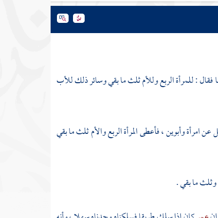
 فقال : للمرأة الربع وللأم ثلث ما بقي وسائر ذلك للأب
 عن امرأة وأبوين ، فأعطى المرأة الربع والأم ثلث ما بقي
 وثلث ما بقي .
 إن
عمر
كان إذا سلك طريقا فسلكناه وجدناه سهلا ، وأنه