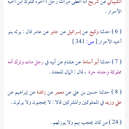
الشيباني
عن
شريح
أنه أعطى ميراث رجل ؛ أخوه مملوك ابن أخيه
الأحرار .
( 6 ) حدثنا
وكيع
عن
إسرائيل
عن
جابر
عن
عامر
قال : يرثه بنو
أخيه الأحرار
[
ص:
341 ]
( 7 ) حدثنا
أبو أسامة
عن
هشام
عن أبيه في
رجل مات وترك أمه
مملوكة وجدته حرة
، قال : المال للجدة .
( 8 ) حدثنا
حسين بن علي
عن
معمر
عن
زائدة
عن
إبراهيم
عن
علي
وزيد
في المملوكين والمشركين قالا : لا يحجبون ولا يرثون .
( 24 ) من كان يحجب بهم ولا يورثهم .