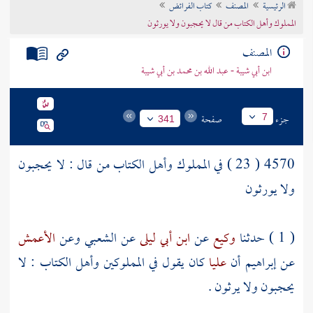
الرئيسية
المصنف
كتاب الفرائض
تراجم الأعلام
المملوك وأهل الكتاب من قال لا يحجبون ولا يورثون
المصنف
ابن أبي شيبة - عبد الله بن محمد بن أبي شيبة
جزء
صفحة
7
341
4570 ( 23 ) في المملوك وأهل الكتاب من قال : لا يحجبون
ولا يورثون
( 1 ) حدثنا
وكيع
عن
ابن أبي ليلى
عن
الشعبي
وعن
الأعمش
عن
إبراهيم
أن
عليا
كان يقول في المملوكين
وأهل الكتاب
: لا
يحجبون ولا يرثون .