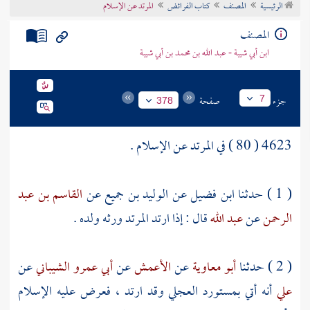
الرئيسية
المصنف
كتاب الفرائض
المرتد عن الإسلام
تراجم الأعلام
المصنف
ابن أبي شيبة - عبد الله بن محمد بن أبي شيبة
جزء
صفحة
7
378
4623 ( 80 ) في المرتد عن الإسلام .
( 1 ) حدثنا
ابن فضيل
عن
الوليد بن جميع
عن
القاسم بن عبد
الرحمن
عن
عبد الله
قال : إذا ارتد المرتد ورثه ولده .
( 2 ) حدثنا
أبو معاوية
عن
الأعمش
عن
أبي عمرو الشيباني
عن
علي
أنه أتي
بمستورد العجلي
وقد ارتد ، فعرض عليه الإسلام