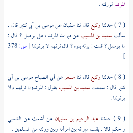
المرتد
لورثته .
( 7 ) حدثنا
وكيع
قال ثنا
سفيان
عن
موسى بن أبي كثير
قال :
سألت
سعيد بن المسيب
عن ميراث المرتد ، هل يوصل ؟ قال :
ما يوصل ؟ قلت : يرثه بنوه ؟ قال نرثهم لا يرثوننا
[
ص:
378
]
( 8 ) حدثنا
وكيع
قال ثنا
مسعر
عن
أبي الصباح موسى بن أبي
كثير
قال : سمعت
سعيد بن المسيب
يقول : المرتدون ترثهم ولا
يرثوننا .
( 9 ) حدثنا
عبد الرحيم بن سليمان
عن
أشعث
عن
الشعبي
والحكم
قالا : يقسم ميراثه بين امرأته وبين ورثته من المسلمين .