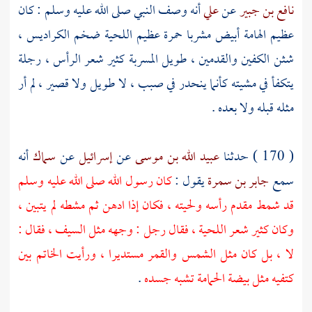
نافع بن جبير
عن
علي
أنه وصف النبي صلى الله عليه وسلم : كان
عظيم الهامة أبيض مشربا حمرة عظيم اللحية ضخم الكراديس ،
شثن الكفين والقدمين ، طويل المسربة كثير شعر الرأس ، رجلة
يتكفأ في مشيته كأنما ينحدر في صبب ، لا طويل ولا قصير ، لم أر
مثله قبله ولا بعده .
( 170 ) حدثنا
عبيد الله بن موسى
عن
إسرائيل
عن
سماك
أنه
سمع
جابر بن سمرة
يقول :
كان رسول الله صلى الله عليه وسلم
قد شمط مقدم رأسه ولحيته ، فكان إذا ادهن ثم مشطه لم يتبين ،
وكان كثير شعر اللحية ، فقال رجل : وجهه مثل السيف ، فقال :
لا ، بل كان مثل الشمس والقمر مستديرا ، ورأيت الخاتم بين
كتفيه مثل بيضة الحمامة تشبه جسده
.