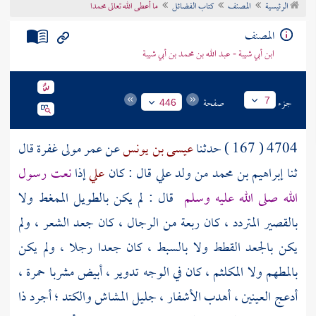
الرئيسية
المصنف
كتاب الفضائل
ما أعطى الله تعالى محمدا
تراجم الأعلام
المصنف
ابن أبي شيبة - عبد الله بن محمد بن أبي شيبة
جزء
صفحة
7
446
4704 ( 167 ) حدثنا
عيسى بن يونس
عن
عمر مولى غفرة
قال
ثنا
إبراهيم بن محمد من ولد علي
قال : كان
علي
إذا
نعت رسول
الله صلى الله عليه وسلم
قال : لم يكن بالطويل الممغط ولا
بالقصير المتردد ، كان ربعة من الرجال ، كان جعد الشعر ، ولم
يكن بالجعد القطط ولا بالسبط ، كان جعدا رجلا ، ولم يكن
بالمطهم ولا المكلثم ، كان في الوجه تدوير ، أبيض مشربا حمرة ،
أدعج العينين ، أهدب الأشفار ، جليل المشاش والكتد ؛ أجرد ذا