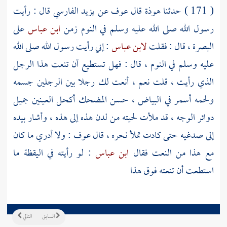
( 171 ) حدثنا
هوذة
قال
عوف
عن
يزيد الفارسي
قال : رأيت
رسول الله صلى الله عليه وسلم في النوم زمن
ابن عباس
على
البصرة
، قال : فقلت
لابن عباس
: إني رأيت رسول الله صلى الله
عليه وسلم في النوم ، قال : فهل تستطيع أن تنعت هذا الرجل
الذي رأيت ، قلت نعم ، أنعت لك رجلا بين الرجلين جسمه
ولحمه أسمر في البياض ، حسن المضحك أكحل العينين جميل
دوائر الوجه ، قد ملأت لحيته من لدن هذه إلى هذه ، وأشار بيده
إلى صدغيه حتى كادت تملأ نحره ، قال
عوف
: ولا أدري ما كان
مع هذا من النعت فقال
ابن عباس
: لو رأيته في اليقظة ما
استطعت أن تنعته فوق هذا
السابق
التالي