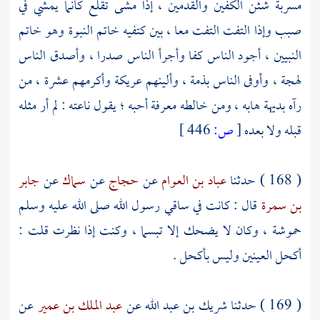
مسربة شثن الكفين والقدمين ، إذا مشى تقلع كأنما يمشي في
صبب وإذا التفت التفت معا ، بين كتفيه خاتم النبوة وهو خاتم
النبيين ، أجود الناس كفا وأجرأ الناس صدرا ، وأصدق الناس
لهجة ، وأوفى الناس بذمة ، وألينهم عريكة وأكرمهم عشرة ، من
رآه بديهة هابه ، ومن خالطه معرفة أحبه ؛ يقول ناعته : لم أر مثله
قبله ولا بعده
[
ص:
446 ]
( 168 ) حدثنا
عباد بن العوام
عن
حجاج
عن
سماك
عن
جابر
بن سمرة
قال : كانت في ساقي رسول الله صلى الله عليه وسلم
حموشة ، وكان لا يضحك إلا تبسما ، وكنت إذا نظرت قلت :
أكحل العينين وليس بأكحل .
( 169 ) حدثنا
شريك بن عبد الله
عن
عبد الملك بن عمير
عن