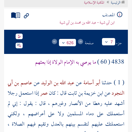
الرئيسية
المكتبة الإسلامية
تراجم الأعلام
المصنف
ابن أبي شيبة - عبد الله بن محمد بن أبي شيبة
جزء
صفحة
7
626
4838 ( 60 )
ما يوصي به الإمام الولاة إذا بعثهم
( 1 ) حدثنا
أبو أسامة
عن
عبد الله بن الوليد
عن
عاصم بن أبي
النجود
عن
ابن خزيمة بن ثابت
قال : كان
عمر
إذا استعمل رجلا
أشهد عليه رهطا من
الأنصار
وغيرهم ، قال : يقول : إني لم
أستعملك على دماء المسلمين ولا على أعراضهم ، ولكني
استعملتك عليهم لتقسم بينهم بالعدل وتقيم فيهم الصلاة ،