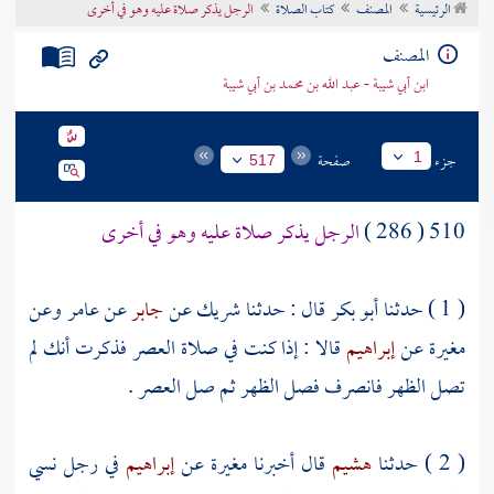
الرئيسية
المصنف
كتاب الصلاة
الرجل يذكر صلاة عليه وهو في أخرى
تراجم الأعلام
المصنف
ابن أبي شيبة - عبد الله بن محمد بن أبي شيبة
جزء
صفحة
1
517
510 ( 286 )
الرجل يذكر صلاة عليه وهو في أخرى
( 1 ) حدثنا
أبو بكر
قال : حدثنا
شريك
عن
جابر
عن
عامر
وعن
مغيرة
عن
إبراهيم
قالا : إذا كنت في صلاة العصر فذكرت أنك لم
تصل الظهر فانصرف فصل الظهر ثم صل العصر .
( 2 ) حدثنا
هشيم
قال أخبرنا
مغيرة
عن
إبراهيم
في رجل نسي