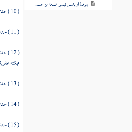
يتوضأ أو يغتسل فينسى اللمعة من جسده
( 10 ) حدثنا
الوضوء بالماء الآجن
( 11 ) حدثنا
من قال الماء اليسير أحب إلي من التيمم
من كان يتوضأ إذا احتجم
( 12 ) حدثنا
من قال ليس في القبلة وضوء
نهكته عقوبة 
قبلة الصبي بعد الوضوء
( 13 ) حدثنا
الوضوء من اللمس
الوضوء من لحوم الإبل
( 14 ) حدثنا
الوضوء مما مست النار
( 15 ) حدثنا
الرجل يمس إبطه أيتوضأ