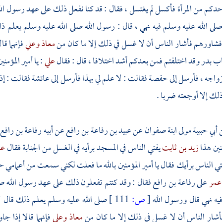
دكم من المرأة فأكسل لم يغتسل ، فقال : قد كنا نفعل ذلك على عهد رسول الله 
لى الله عليه وسلم فيه نهي ، قال : رسول الله صلى الله عليه وسلم يعلم ذا
فشاورهم فأشار الناس أن لا غسل في ذلك إلا ما كان من
معاذ
وعلي
فإنهما ق
 بدر وقد اختلفتم فمن بعدكم أشد اختلافا ، قال : فقال
علي
: يا أمير المؤم
واجه ، فأرسل إلى
حفصة
فقالت : لا علم لي بهذا فأرسل إلى
عائشة
فقالت : إذ
ك إلا أوجعته ضربا .
أبي حبيبة مولى ابنة صفوان
عن
عبيد بن رفاعة بن رافع
عن أبيه
رفاعة بن رافع
منين هذا
زيد بن ثابت
يفتي الناس في المسجد برأيه في الغسل من الجنابة فقال
عم
ي الناس برأيك فقال يا أمير المؤمنين بالله ما فعلت لكني سمعت من أعمامي 
عمر
على
رفاعة بن رافع
فقال : وقد كنتم تفعلون ذلك على عهد رسول الله صلى 
يه نهي قال ورسول الله
[
ص:
111 ]
صلى الله عليه وسلم يعلم ذلك قال ل
شار الناس أن لا غسل في ذلك إلا ما كان من
معاذ
وعلي
فإنهما قالا إذا 