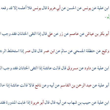
ابن علية
عن
يونس
عن
الحسن
عن
أبي هريرة
قال
يونس
فلا أعلمه إلا قد رفعه 
زل
.
أبو بكر بن عياش
عن
عاصم
عن
زر
عن
علي
قال إذا التقى الختانان فقد وجب ا
وكيع
عن
حنظلة الجمحي
عن
سالم
عن
ابن عمر
قال قال
عمر
إذا استخلط الرج
ابن علية
عن
داود
عن
مسروق
قال قالت
عائشة
إذا التقى الختانان فقد وجب ا
أبو علية
عن
عبد الرحمن بن القاسم
عن أبيه وعن
نافع
قالا قالت
عائشة
إذا خال
ابن علية
عن
حبيب بن شهاب
عن أبيه قال قال
أبو هريرة
إذا غابت المدورة فق