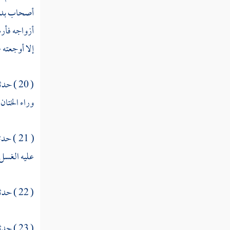
في الرجل يغسل رأسه بالخطمي ثم يغسل
أصحاب بدر 
جسده
أزواجه فأر
الجنب يغتسل في البيت الذي يكون فيه
إلا أوجعته 
الرجل تصيبه الجنابة ومعه ماء يكفيه للوضوء
( 20 ) حدثنا
الرجل الجنب يغتسل وينضح من غسله في
إنائه
وراء الختا
المرأة تغتسل أتنقض شعرها
( 21 ) حدثنا
الجنب يخرج في حاجته قبل الغسل
عليه الغسل 
الرجل يستدفئ بامرأته بعد أن يغتسل
( 22 ) حدثنا
المرأة تجنب ثم تحيض
الرجل يرى في النوم أنه احتلم ولم ير بللا
( 23 ) حدثنا