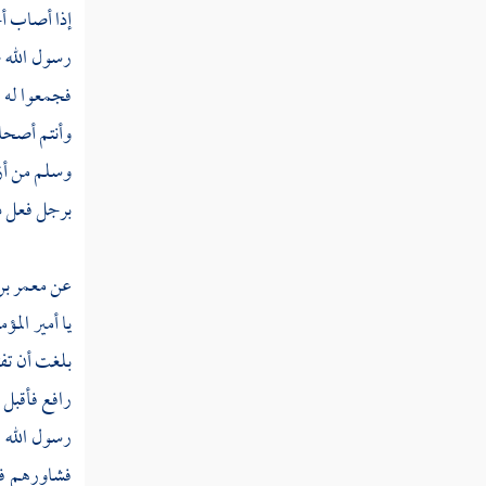
إذا أصاب أح
البئر تقع فيها الدجاجة أو الفأرة
رسول الله ص
فجمعوا له 
الجنب يريد أن يأكل أو ينام
وأنتم أصحاب
الغسل من الجنابة
وسلم من أز
الجنب كم يكفيه من الماء
برجل فعل ذل
الإسراف في الوضوء
عن
معمر بن 
المضمضة والاستنشاق في الغسل
يا أمير المؤ
الوضوء بعد الغسل من الجنابة
بلغت أن تفت
الرجل يغسل رجليه إذا اغتسل
رافع
فأقبل
رسول الله ف
يفرق غسله من الجنابة
فشاورهم فأ