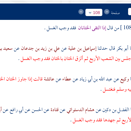
صفحة
108
من قال
إذا التقى الختانان
فقد وجب الغسل .
أبو بكر
قال حدثنا
إسماعيل بن علية
عن
علي بن زيد بن جدعان
عن
سعيد ب
 جلس بين الشعب الأربع ثم ألزق الختان بالختان فقد وجب الغسل
.
وكيع
عن
عبد الله بن أبي زياد
عن
عطاء
عن
عائشة
قالت إذا جاوز الختان ا
يه وسلم فنغتسل
.
الفضل بن دكين
عن
هشام الدستوائي
عن
قتادة
عن
الحسن
عن
أبي رافع
عن
أ
الأربع ثم جهدها فقد وجب الغسل
.