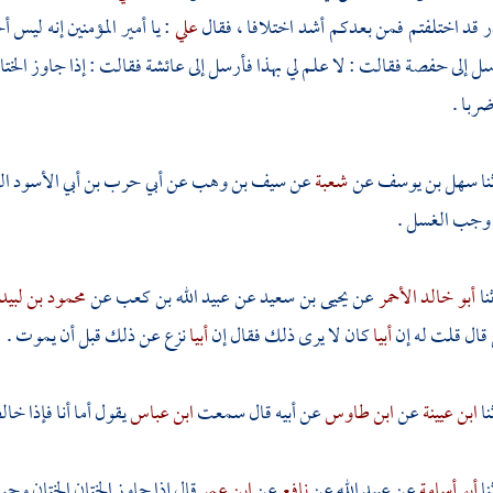
قد اختلفتم فمن بعدكم أشد اختلافا ، فقال
علي
: يا أمير المؤمنين إنه ليس
سل إلى
حفصة
فقالت : لا علم لي بهذا فأرسل إلى
عائشة
فقالت : إذا جاوز الخ
ضربا .
سهل بن يوسف
عن
شعبة
عن
سيف بن وهب
عن
أبي حرب بن أبي الأسود ال
ن وجب الغسل .
أبو خالد الأحمر
عن
يحيى بن سعيد
عن
عبيد الله بن كعب
عن
محمود بن لبيد
قال قلت له إن
أبيا
كان لا يرى ذلك فقال إن
أبيا
نزع عن ذلك قبل أن يموت .
ابن عيينة
عن
ابن طاوس
عن أبيه قال سمعت
ابن عباس
يقول أما أنا فإذا خ
أبو أسامة
عن
عبيد الله
عن
نافع
عن
ابن عمر
قال إذا جاوز الختان الختان وج