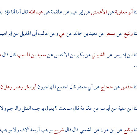
أبو معاوية
عن
الأعمش
عن
إبراهيم
عن
علقمة
عن
عبد الله
قال أما أنا فإذا
وكيع
عن
مسعر
عن
معبد بن خالد
عن
علي
وعن
غالب أبي الهذيل
عن
إبراهيم
ابن إدريس
عن
الشيباني
عن
بكير بن الأخنس
عن
سعيد بن المسيب
قال قال
ع
.
حفص
عن
حجاج
عن
أبي جعفر
قال اجتمع
المهاجرون
أبو بكر
وعمر
وعثمان
ابن علية
عن
أيوب
عن
عكرمة
قال سمعت ؟ يقول يوجب القتل والرجم ولا ي
وكيع
عن
ابن عون
عن
الشعبي
قال قال
شريح
يوجب أربعة آلاف ولا يوجب إنا