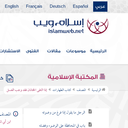
عربي
Español
Deutsch
Français
English
الرئيسية
موسوعات
مقالات
الفتوى
الاستشارات
فهرس الكتاب
المكتبة الإسلامية
كتب
كتاب الطهارات
الرئيسية
المصنف
كتاب الطهارات
إذا التقى الختانان فقد وجب الغسل
التسمية في الوضوء
الرجل ما يقول إذا فرغ من وضوئه
المصنف
ابن أبي ش
باب في المحافظة على الوضوء وفضله