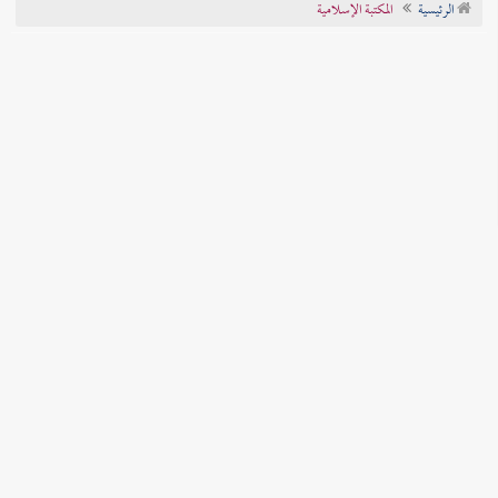
الرئيسية
المكتبة الإسلامية
تراجم الأعلام