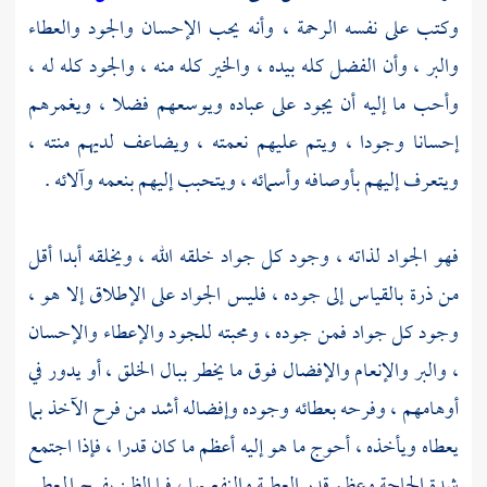
وكتب على نفسه الرحمة ، وأنه يحب الإحسان والجود والعطاء
والبر ، وأن الفضل كله بيده ، والخير كله منه ، والجود كله له ،
وأحب ما إليه أن يجود على عباده ويوسعهم فضلا ، ويغمرهم
إحسانا وجودا ، ويتم عليهم نعمته ، ويضاعف لديهم منته ،
ويتعرف إليهم بأوصافه وأسمائه ، ويتحبب إليهم بنعمه وآلائه .
فهو الجواد لذاته ، وجود كل جواد خلقه الله ، ويخلقه أبدا أقل
من ذرة بالقياس إلى جوده ، فليس الجواد على الإطلاق إلا هو ،
وجود كل جواد فمن جوده ، ومحبته للجود والإعطاء والإحسان
، والبر والإنعام والإفضال فوق ما يخطر ببال الخلق ، أو يدور في
أوهامهم ، وفرحه بعطائه وجوده وإفضاله أشد من فرح الآخذ بما
يعطاه ويأخذه ، أحوج ما هو إليه أعظم ما كان قدرا ، فإذا اجتمع
شدة الحاجة وعظم قدر العطية والنفع بها ، فما الظن بفرح المعطي