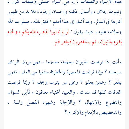
هذه الأسماء والصفات ، إذ هي أسماء حسنى وصفات كمال ،
ونعوت جلال ، وأفعال حكمة وإحسان وجود ، فلا بد من ظهور
آثارها في العالم ، وقد أشار إلى هذا أعلم الخلق بالله ، صلوات الله
وسلامه عليه ، حيث يقول :
لو لم تذنبوا لذهب الله بكم ، ولجاء
بقوم يذنبون ، ثم يستغفرون فيغفر لهم
.
وأنت إذا فرضت الحيوان بجملته معدوما ، فمن يرزق الرزاق
سبحانه ؟ وإذا فرضت المعصية والخطيئة منتفية من العالم ، فلمن
يغفر ؟ وعمن يعفو ؟ وعلى من يتوب ويحلم ؟ وإذا فرضت
الفاقات كلها قد سدت ، والعبيد أغنياء معافون ، فأين السؤال
والتضرع والابتهال ؟ والإجابة وشهود الفضل والمنة ،
والتخصيص بالإنعام والإكرام ؟