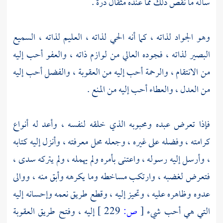
سأله ما نقص ذلك مما عنده مثقال ذرة .
وهو الجواد لذاته ، كما أنه الحي لذاته ، العليم لذاته ، السميع
البصير لذاته ، فجوده العالي من لوازم ذاته ، والعفو أحب إليه
من الانتقام ، والرحمة أحب إليه من العقوبة ، والفضل أحب إليه
من العدل ، والعطاء أحب إليه من المنع .
فإذا تعرض عبده ومحبوبه الذي خلقه لنفسه ، وأعد له أنواع
كرامته ، وفضله على غيره ، وجعله محل معرفته ، وأنزل إليه كتابه
، وأرسل إليه رسوله ، واعتنى بأمره ولم يهمله ، ولم يتركه سدى ،
فتعرض لغضبه ، وارتكب مساخطه وما يكرهه وأبق منه ، ووالى
عدوه وظاهره عليه ، وتحيز إليه ، وقطع طريق نعمه وإحسانه إليه
التي هي أحب شيء
[
ص:
229 ]
إليه ، وفتح طريق العقوبة