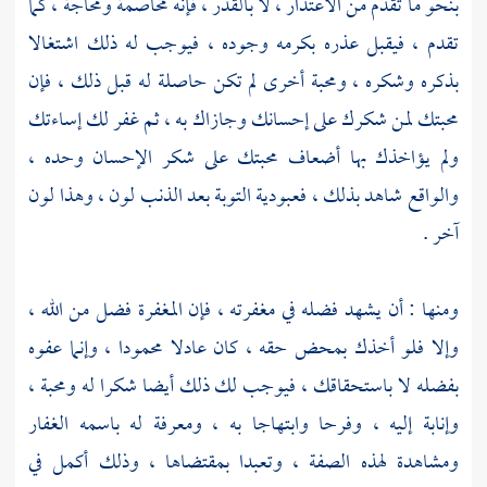
بنحو ما تقدم من الاعتذار ، لا بالقدر ، فإنه مخاصمة ومحاجة ، كما
تقدم ، فيقبل عذره بكرمه وجوده ، فيوجب له ذلك اشتغالا
بذكره وشكره ، ومحبة أخرى لم تكن حاصلة له قبل ذلك ، فإن
محبتك لمن شكرك على إحسانك وجازاك به ، ثم غفر لك إساءتك
ولم يؤاخذك بها أضعاف محبتك على شكر الإحسان وحده ،
والواقع شاهد بذلك ، فعبودية التوبة بعد الذنب لون ، وهذا لون
آخر .
ومنها : أن يشهد فضله في مغفرته ، فإن المغفرة فضل من الله ،
وإلا فلو أخذك بمحض حقه ، كان عادلا محمودا ، وإنما عفوه
بفضله لا باستحقاقك ، فيوجب لك ذلك أيضا شكرا له ومحبة ،
وإنابة إليه ، وفرحا وابتهاجا به ، ومعرفة له باسمه الغفار
ومشاهدة لهذه الصفة ، وتعبدا بمقتضاها ، وذلك أكمل في