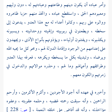
وأمر عباده أن يكون دينهم وطاعتهم وعبادتهم له ، دون وليهم
ومعبودهم الحق ، واستقطع عباده ، واتخذ منهم حزبا ظاهروه
ووالوه على ربهم ، وكانوا أعداء له مع هذا العدو ، يدعون إلى
سخطه ، ويطعنون في ربوبيته وإلهيته ووحدانيته ، ويسبونه
ويكذبونه ، ويفتنون أولياءه ، ويؤذونهم بأنواع الأذى ، ويجهدون
على إعدامهم من الوجود وإقامة الدولة لهم ، ومحو كل ما يحبه الله
ويرضاه ، وتبديله بكل ما يسخطه ويكرهه ، فعرفه بهذا العدو
وطرائقهم وأعمالهم وما لهم ، وحذره موالاتهم والدخول في
زمرتهم والكون معهم .
وأخبره في عهده أنه أجود الأجودين ، وأكرم الأكرمين ، وأرحم
الراحمين ، وأنه سبقت رحمته غضبه ، وحلمه عقوبته ، وعفوه
مؤاخذته ، وأنه قد أفاض على خلقه النعمة ،
[
ص:
228 ]