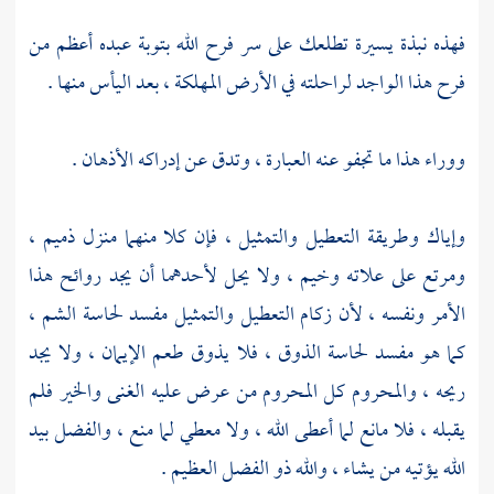
فهذه نبذة يسيرة تطلعك على سر فرح الله بتوبة عبده أعظم من
فرح هذا الواجد لراحلته في الأرض المهلكة ، بعد اليأس منها .
ووراء هذا ما تجفو عنه العبارة ، وتدق عن إدراكه الأذهان .
وإياك وطريقة التعطيل والتمثيل ، فإن كلا منهما منزل ذميم ،
ومرتع على علاته وخيم ، ولا يحل لأحدهما أن يجد روائح هذا
الأمر ونفسه ، لأن زكام التعطيل والتمثيل مفسد لحاسة الشم ،
كما هو مفسد لحاسة الذوق ، فلا يذوق طعم الإيمان ، ولا يجد
ريحه ، والمحروم كل المحروم من عرض عليه الغنى والخير فلم
يقبله ، فلا مانع لما أعطى الله ، ولا معطي لما منع ، والفضل بيد
الله يؤتيه من يشاء ، والله ذو الفضل العظيم .