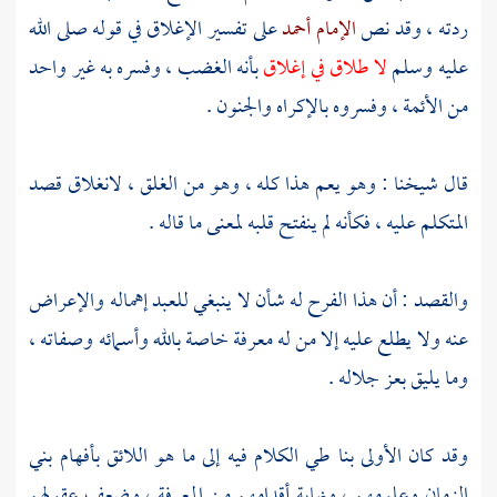
ردته ، وقد نص
الإمام أحمد
على تفسير الإغلاق في قوله صلى الله
عليه وسلم
لا طلاق في إغلاق
بأنه الغضب ، وفسره به غير واحد
من الأئمة ، وفسروه بالإكراه والجنون .
قال شيخنا : وهو يعم هذا كله ، وهو من الغلق ، لانغلاق قصد
المتكلم عليه ، فكأنه لم ينفتح قلبه لمعنى ما قاله .
والقصد : أن هذا الفرح له شأن لا ينبغي للعبد إهماله والإعراض
عنه ولا يطلع عليه إلا من له معرفة خاصة بالله وأسمائه وصفاته ،
وما يليق بعز جلاله .
وقد كان الأولى بنا طي الكلام فيه إلى ما هو اللائق بأفهام بني
الزمان وعلومهم ، ونهاية أقدامهم من المعرفة ، وضعف عقولهم