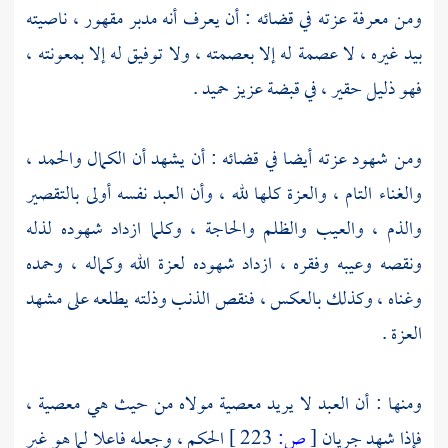
ومن معرفة عزته في قضائه : أن يعرف أنه مدبر مقهور ، ناصيته
بيد غيره ، لا عصمة له إلا بعصمته ، ولا توفيق له إلا بمعونته ،
فهو ذليل حقير ، في قبضة عزيز حميد .
ومن شهود عزته أيضا في قضائه : أن يشهد أن الكمال والحمد ،
والغناء التام ، والعزة كلها لله ، وأن العبد نفسه أولى بالتقصير
والذم ، والعيب والظلم والحاجة ، وكلما ازداد شهوده لذله
ونقصه وعيبه وفقره ، ازداد شهوده لعزة الله وكماله ، وحمده
وغناه ، وكذلك بالعكس ، فنقص الذنب وذلته يطلعه على مشهد
العزة .
ومنها : أن العبد لا يريد معصية مولاه من حيث هي معصية ،
فإذا شهد جريان
[
ص:
223 ]
الحكم ، وجعله فاعلا لما هو غير