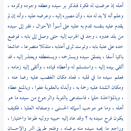
أهله إذ عرضت له فكرة فتذكر بر سيده وعطفه وجوده وكرمه ،
وعلم أنه لا بد له منه ، وأن مصيره إليه ، وعرضه عليه ، وأنه إن لم
يقدم عليه بنفسه قدم به عليه على أسوأ الأحوال ، ففر إلى سيده
من بلد عدوه ، وجد في الهرب إليه حتى وصل إلى بابه ، فوضع
خده على عتبة بابه ، وتوسد ثرى أعتابه ، متذللا متضرعا ، خاشعا
باكيا آسفا ، يتملق سيده ويسترحمه ، ويستعطفه ويعتذر إليه ، قد
ألقى بيده إليه ، واستسلم له وأعطاه قياده ، وألقى إليه زمامه ،
فعلم سيده ما في قلبه ، فعاد مكان الغضب عليه رضا عنه ،
ومكان الشدة عليه رحمة به ، وأبدله بالعقوبة عفوا ، وبالمنع عطاء
، وبالمؤاخذة حلما ، فاستدعى بالتوبة والرجوع من سيده ما هو
أهله ، وما هو موجب أسمائه الحسنى ، وصفاته العليا ، فكيف
يكون فرح سيده به ؟ وقد عاد إليه حبيبه ووليه طوعا واختيارا ،
وراجع ما يحبه سيده منه برضاه ، وفتح طريق البر والإحسان