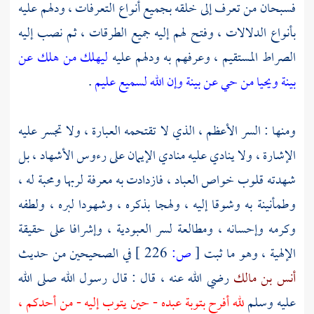
فسبحان من تعرف إلى خلقه بجميع أنواع التعرفات ، ودلهم عليه
بأنواع الدلالات ، وفتح لهم إليه جميع الطرقات ، ثم نصب إليه
الصراط المستقيم ، وعرفهم به ودلهم عليه
ليهلك من هلك عن
بينة ويحيا من حي عن بينة وإن الله لسميع عليم
.
ومنها : السر الأعظم ، الذي لا تقتحمه العبارة ، ولا تجسر عليه
الإشارة ، ولا ينادي عليه منادي الإيمان على رءوس الأشهاد ، بل
شهدته قلوب خواص العباد ، فازدادت به معرفة لربها ومحبة له ،
وطمأنينة به وشوقا إليه ، ولهجا بذكره ، وشهودا لبره ، ولطفه
وكرمه وإحسانه ، ومطالعة لسر العبودية ، وإشرافا على حقيقة
الإلهية ، وهو ما ثبت
[
ص:
226 ]
في الصحيحين من حديث
أنس بن مالك
رضي الله عنه ، قال : قال رسول الله صلى الله
عليه وسلم
لله أفرح بتوبة عبده - حين يتوب إليه - من أحدكم ،