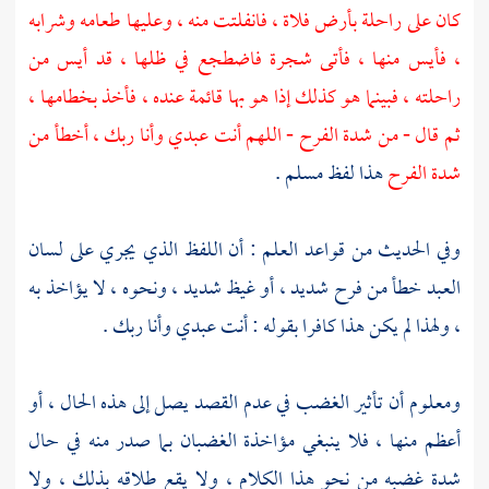
كان على راحلة بأرض فلاة ، فانفلتت منه ، وعليها طعامه وشرابه
، فأيس منها ، فأتى شجرة فاضطجع في ظلها ، قد أيس من
راحلته ، فبينما هو كذلك إذا هو بها قائمة عنده ، فأخذ بخطامها ،
ثم قال - من شدة الفرح - اللهم أنت عبدي وأنا ربك ، أخطأ من
شدة الفرح
هذا لفظ
مسلم
.
وفي الحديث من قواعد العلم : أن اللفظ الذي يجري على لسان
العبد خطأ من فرح شديد ، أو غيظ شديد ، ونحوه ، لا يؤاخذ به
، ولهذا لم يكن هذا كافرا بقوله : أنت عبدي وأنا ربك .
ومعلوم أن تأثير الغضب في عدم القصد يصل إلى هذه الحال ، أو
أعظم منها ، فلا ينبغي مؤاخذة الغضبان بما صدر منه في حال
شدة غضبه من نحو هذا الكلام ، ولا يقع طلاقه بذلك ، ولا