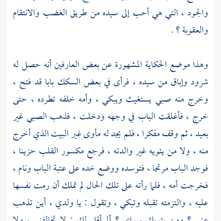
والجود ، التي هي أحب إلى سيده من طريق الغضب والانتقام
والعقوبة ؟ .
وهذا موضع الحكاية المشهورة عن بعض العارفين أنه حصل له
شرود وإباق من سيده ، فرأى في بعض السكك بابا قد فتح ،
وخرج منه صبي يستغيث ويبكي ، وأمه خلفه تطرده ، حتى
خرج ، فأغلقت الباب في وجهه ودخلت ، فذهب الصبي غير
بعيد ، ثم وقف مفكرا ، فلم يجد له مأوى غير البيت الذي أخرج
منه ، ولا من يئويه غير والدته ، فرجع مكسور القلب حزينا ،
فوجد الباب مرتجا ، فتوسده ووضع خده على عتبة الباب ونام ،
فخرجت أمه ، فلما رأته على تلك الحال لم تملك أن رمت نفسها
عليه ، والتزمته تقبله وتبكي ، وتقول : يا ولدي ، أين تذهب
عني ؟ ومن يئويك سواي ؟ ألم أقل لك : لا تخالفني ، ولا