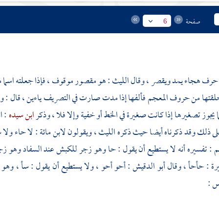
صفحة
6
: حرف هجاء يمد ويقصر ، وقال
الليث
: هو مقصور موقوف ، فإذا جعلته اسما م
تها من حروف المعجم فألفها إذا مدت صارت في التصريف ياءين ، قال : والح
ما يجوز تصغيرها إذا كانت صغيرة في الخط أو خفية وإلا فلا ، وذكر
ابن سيده
: ا
لى ذلك وقد ذكرناه أيضا حيث ذكره
الليث
، ويقولون لابن مائة : لا حاء ولا 
 : تفسيره أنه لا يستطيع أن يقول : حا وهو زجر للكبش عند السفاد وهو زج
يرة
: حأحأ ، وقال
أبو الدقيش
: أحو أحو ، ولا يستطيع أن يقول : سأ ، وهو 
يس
: