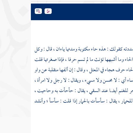
ددته كقولك : هذه حاء مكتوبة ومدتها ياءان ، قال : وكل
اء وما أشبهها تؤنث ما لم تسم حرفا ، فإذا صغرتها قلت
لحاء حرف هجاء في المعتل ، وقال : إن ألفها منقلبة عن واو
ساء أي : لا محسن ولا مسيء ، ويقال : لا رجل ولا امرأة ،
ر للغنم أيضا عند السقي ، يقال : حأحأت به وحاحيت ،
للحمار ، يقال : سأسأت بالحمار إذا قلت : سأسأ ؛ وأنشد