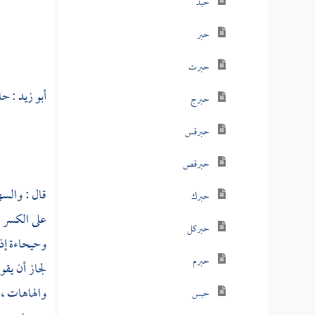
حبذ
حبر
حبرت
أبو زيد
: حا
حبرج
حبرقس
حبرقص
قال : والسه
حبرك
على الكسر ل
حبركل
وحيحاءة إذا
حبرم
لجاز أن يقو
والهاهات ،
حبس