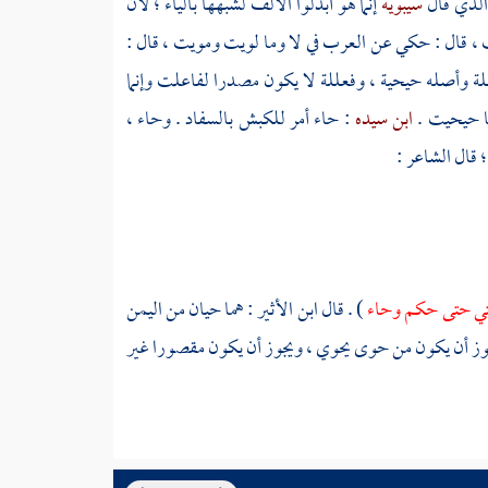
 الذي قال
سيبويه
إنما هو أبدلوا الألف لشبهها بالياء ؛ لأن
ت ، قال : حكي عن العرب في لا وما لويت ومويت ، قال :
لة وأصله حيحية ، وفعللة لا يكون مصدرا لفاعلت وإنما
ا حيحيت .
ابن سيده
: حاء أمر للكبش بالسفاد . وحاء ،
؛ قال الشاعر :
متي حتى حكم وحاء
) . قال
ابن الأثير
: هما حيان من
اليمن
جوز أن يكون من حوى يحوي ، ويجوز أن يكون مقصورا غير