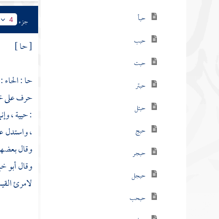
حبأ
جزء
4
حبب
[ حا ]
حبت
حا : الحاء 
حبتر
حرف على خلق
حبتل
: حيية ، وإن
، واستدل ع
حبج
وقال بعضهم
حبجر
وقال
أبو خ
حبجل
لامرئ الق
حبحب