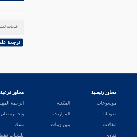
حبك
حبكر
الخدمات العلم
حبل
ترجمة علم
حبلبس
حبلق
حبن
حبنبر
محاور رئيسية
محاور فرعية
موسوعات
المكتبة
الرحمة المهد
حبا
صوتيات
المواريث
واحة رمضان
حتأ
مقالات
بنين وبنات
نسك
حتت
فتاوى
للشباب فقط