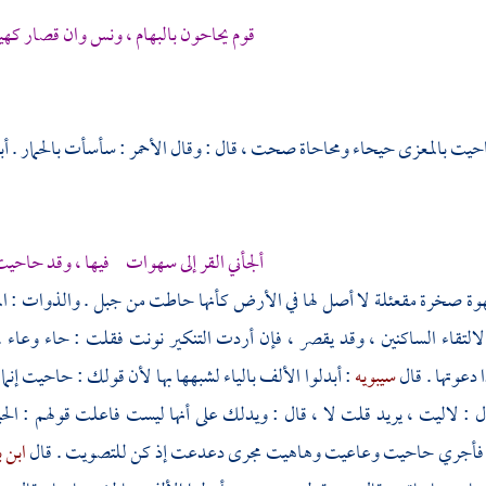
قوم يحاحون بالبهام ، ونس وان قصار كهي
حيت بالمعزى حيحاء ومحاحاة صحت ، قال : وقال
الأحمر
: سأسأت بالحمار .
أب
ألجأني القر إلى سهوات فيها ، وقد حاحي
وة صخرة مقعئلة لا أصل لها في الأرض كأنها حاطت من جبل . والذوات : الم
التقاء الساكنين ، وقد يقصر ، فإن أردت التنكير نونت فقلت : حاء وعاء 
 دعوتها . قال
سيبويه
: أبدلوا الألف بالياء لشبهها بها لأن قولك : حاحيت إنما
ل : لاليت ، يريد قلت لا ، قال : ويدلك على أنها ليست فاعلت قولهم : الحي
 فأجري حاحيت وعاعيت وهاهيت مجرى دعدعت إذ كن للتصويت . قال
ابن 