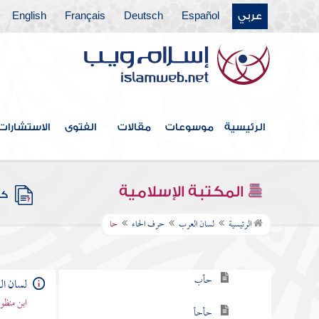
حرف الهمزة
عربي
Español
Deutsch
Français
English
حرف الألف
حرف الباء
حرف التاء
الرئيسية
موسوعات
مقالات
الفتوى
الاستشارات
حرف الثاء
حرف الجيم
المكتبة الإسلامية
كتب
حرف الحاء
الرئيسية
لسان العرب
حرف الحاء
حا
حا
حأب
لسان ا
ابن منظو
حأحأ