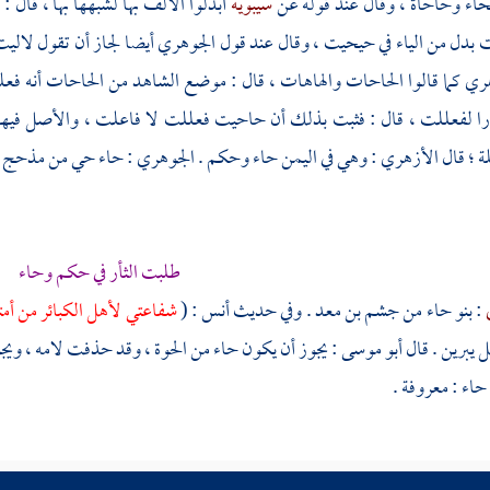
حاء وحاحاة ، وقال عند قوله عن
سيبويه
أبدلوا الألف بها لشبهها بها ، قال :
بدل من الياء في حيحيت ، وقال عند قول
الجوهري
أيضا لجاز أن تقول لالي
هري
كما قالوا الحاحات والهاهات ، قال : موضع الشاهد من الحاحات أنه فعل
 لفعللت ، قال : فثبت بذلك أن حاحيت فعللت لا فاعلت ، والأصل فيه
لة ؛ قال
الأزهري
: وهي في
اليمن
حاء وحكم .
الجوهري
: حاء حي من
مذحج
طلبت الثأر في حكم وحاء
ي
: بنو حاء من
جشم بن معد
. وفي حديث
أنس
: (
شفاعتي لأهل الكبائر من أ
ل
يبرين
. قال
أبو موسى
: يجوز أن يكون حاء من الحوة ، وقد حذفت لامه ، وي
حاء : معروفة . ‏