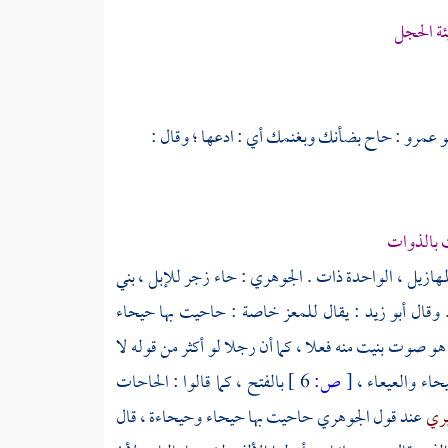
ئة الحجل
و عمرو
: حاح بضأنك وبغنمك أي : ادعها ؛ وقال :
ت بالذوات
هازيل ، الواحدة ذات .
الجوهري
: حاء زجر للإبل ، بني
. وقال
أبو زيد
: يقال للمعز خاصة : حاحيت بها حيحاء
 هو صوت بنيت منه فعلا ، كما أن رجلا لو أكثر من قوله لا
حاء والعيعاء ،
[
ص:
6 ]
بالفتح ، كما قالوا : الحاحات
بري
عند قول
الجوهري
حاحيت بها حيحاء وحيحاءة ، قال