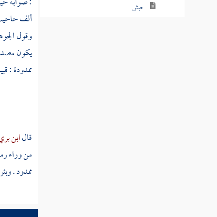
: صوابه حي
حبش
ألف حاحيت 
حبص
وقول
الجو
يكون مصدرا
حبض
ممدودة : قبي
حبط
حبطأ
حبطقطق
قال
ابن بر
حبظ
من وراء رم
حبق
ممدود . وبئر 
حبقر
حبقنق