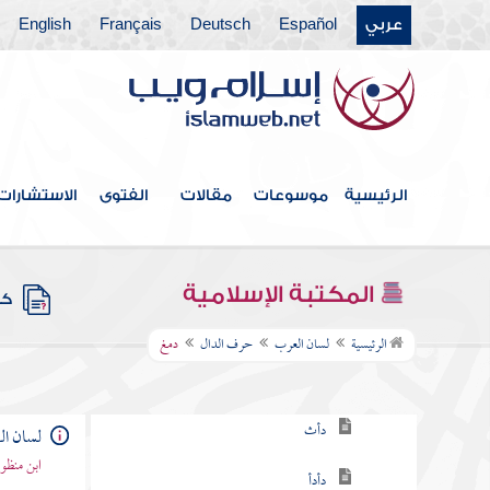
عربي
Español
Deutsch
Français
English
حرف الباء
حرف التاء
حرف الثاء
حرف الجيم
الرئيسية
موسوعات
مقالات
الفتوى
الاستشارات
حرف الحاء
حرف الخاء
المكتبة الإسلامية
كتب
حرف الدال
الرئيسية
لسان العرب
حرف الدال
دمغ
دأب
دأث
لسان ا
ابن منظو
دأدأ