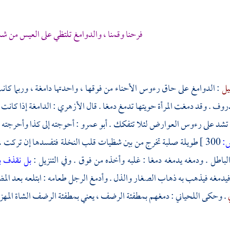
فرحنا وقمنا ، والدوامغ تلتظي على العيس من ش
يل
: الدوامغ على حاق رءوس الأحناء من فوقها ، واحدتها دامغة ، وربما ك
ف . وقد دمغت المرأة حويتها تدمغ دمغا . قال
الأزهري
: الدامغة إذا كان
تشد على رءوس العوارض لئلا تتفكك .
أبو عمرو
: أحوجته إلى كذا وأحرجته 
:
300 ]
طويلة صلبة تخرج من بين شظيات قلب النخلة فتفسدها إن تركت ، ف
لباطل . ودمغه يدمغه دمغا : غلبه وأخذه من فوق . وفي التنزيل :
بل نقذف با
فيدمغه فيذهب به ذهاب الصغار والذل . وأدمغ الرجل طعامه : ابتلعه بعد الم
ي
. وحكى
اللحياني
: دمغهم بمطفئة الرضف ، يعني بمطفئة الرضف الشاة المهزولة