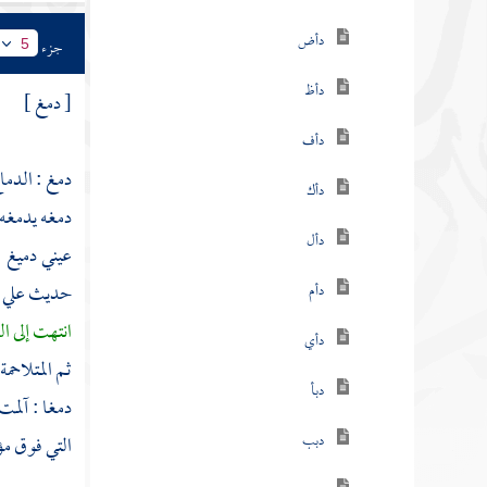
دأض
جزء
5
دأظ
[ دمغ ]
دأف
دمغ : الدما
دأك
دمغه يدمغه
دأل
عيني دميغ 
حديث
علي
دأم
انتهت إلى ا
دأي
ثم المتلاحم
دبأ
دمغا : آلمت
دبب
التي فوق مؤ