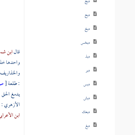
دبج
دبح
دبخ
دبخس
قال
ابن شم
دبذ
واحدها خذرو
دبر
والخذاريف 
: طلعة
[
ص
دبس
يدمغ الحق ا
دبش
الأزهري
: 
دبعك
ابن الأعراب
دبغ