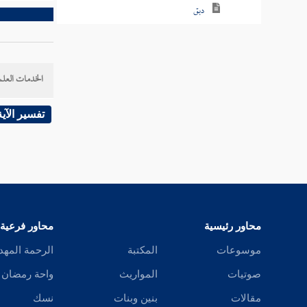
دبق
دبك
دبكل
الخدمات العلم
دبل
تفسير الآية
دبن
دبه
دبي
محاور رئيسية
محاور فرعية
دثأ
موسوعات
المكتبة
الرحمة المهد
دثث
صوتيات
المواريث
واحة رمضان
دثر
مقالات
بنين وبنات
نسك