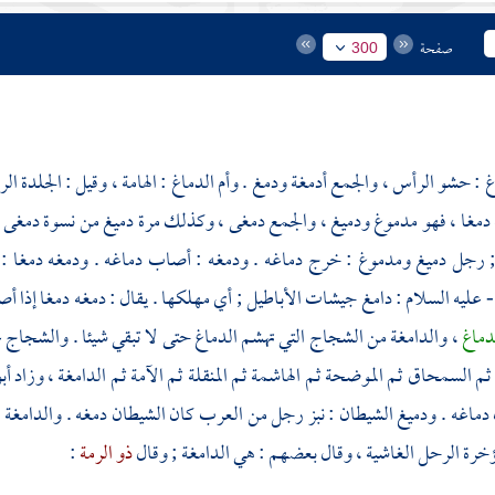
صفحة
300
غ : حشو الرأس ، والجمع أدمغة ودمغ . وأم الدماغ : الهامة ، وقيل : الجلدة الر
 دمغا ، فهو مدموغ ودميغ ، والجمع دمغى ، وكذلك مرة دميغ من نسوة دمغى 
; رجل دميغ ومدموغ : خرج دماغه . ودمغه : أصاب دماغه . ودمغه دمغا : 
- عليه السلام : دامغ جيشات الأباطيل ; أي مهلكها . يقال : دمغه دمغا إذا أ
لدماغ
، والدامغة من الشجاج التي تهشم الدماغ حتى لا تبقي شيئا . والشجاج عش
ة ثم السمحاق ثم الموضحة ثم الهاشمة ثم المنقلة ثم الآمة ثم الدامغة ، وزاد
أب
 دماغه . ودميغ الشيطان : نبز رجل من العرب كان الشيطان دمغه . والدامغة 
خرة الرحل الغاشية ، وقال بعضهم : هي الدامغة ; وقال
ذو الرمة
: