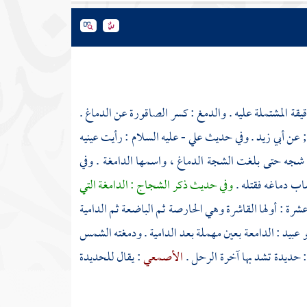
قيقة المشتملة عليه . والدمغ : كسر الصاقورة عن الدماغ .
; عن
أبي زيد
. وفي حديث
علي
- عليه السلام : رأيت عينيه
شجه حتى بلغت الشجة الدماغ ، واسمها الدامغة . وفي
صاب دماغه فقتله .
وفي حديث ذكر الشجاج : الدامغة التي
رة : أولها القاشرة وهي الحارصة ثم الباضعة ثم الدامية
و عبيد
: الدامعة بعين مهملة بعد الدامية . ودمغته الشمس
: حديدة تشد بها آخرة الرحل .
الأصمعي
: يقال للحديدة