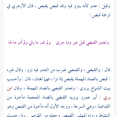
وقيل : عدو كأنه ينزو فيه وقد قبص يقبص ، قال
الأزهري
في
ترجمة قبض :
وتعدو القبضى قبل عير وما جرى ولم تدر ما بالي ولم أدر ما لها
قال : والقبضى ، والقمصى ضرب من العدو فيه نزو . وقال غيره
: قبص بالصاد المهملة يقبص إذا نزا ، فهما لغتان ، قال : وأحسب
بيت
الشماخ
يروى : وتعدو القبصى بالصاد المهملة ، وقال
ابن
بري
:
أبو عمرو
يرويه القبضى بالضاد المعجمة مأخوذ من
القباضة ، وهي السرعة ، ووجه الأول أنه مأخوذ من القبص وهو
النشاط ورواه
المهلبي
القمصى وجعله من القماص . وفي حديث