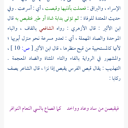
الإسراء ، والبراق :
فعملت بأذنيها وقبصت
، أي : أسرعت . وفي
حديث المعتدة للوفاة :
ثم تؤتى بدابة شاة أو طير فتقبص به
قال
ابن الأثير
: قال
الأزهري
: رواه
الشافعي
بالقاف ، والباء
الموحدة والصاد المهملة ، أي : تعدو مسرعة نحو منزل أبويها ؛
لأنها كالمستحيية من قبح منظرها ، قال
ابن الأثير
[
ص:
10 ]
،
والمشهور في الرواية بالفاء والتاء المثناة والضاد المعجمة .
التهذيب : يقال قبص الفرس يقبص إذا نزا ، قال الشاعر يصف
ركابا :
فيقبصن من ساد وعاد وواخد كما انصاع بالسي النعام النوافر