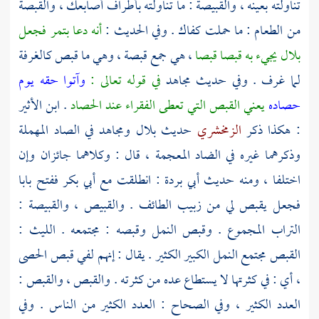
تناولته بعينه ، والقبيصة : ما تناولته بأطراف أصابعك ، والقبصة
من الطعام : ما حملت كفاك . وفي الحديث :
أنه دعا بتمر فجعل
بلال
يجيء به قبصا قبصا
، هي جمع قبصة ، وهي ما قبص كالغرفة
لما غرف . وفي حديث
مجاهد
في قوله تعالى :
وآتوا حقه يوم
حصاده
يعني القبص التي تعطى الفقراء عند الحصاد
.
ابن الأثير
: هكذا ذكر
الزمخشري
حديث
بلال
ومجاهد
في الصاد المهملة
وذكرهما غيره في الضاد المعجمة ، قال : وكلاهما جائزان وإن
اختلفا ، ومنه حديث
أبي بردة
: انطلقت مع
أبي بكر
ففتح بابا
فجعل يقبص لي من زبيب
الطائف
. والقبيص ، والقبيصة :
التراب المجموع . وقبص النمل وقبصه : مجتمعه .
الليث
:
القبص مجتمع النمل الكبير الكثير . يقال : إنهم لفي قبص الحصى
، أي : في كثرتها لا يستطاع عده من كثرته . والقبص ، والقبص :
العدد الكثير ، وفي الصحاح : العدد الكثير من الناس . وفي