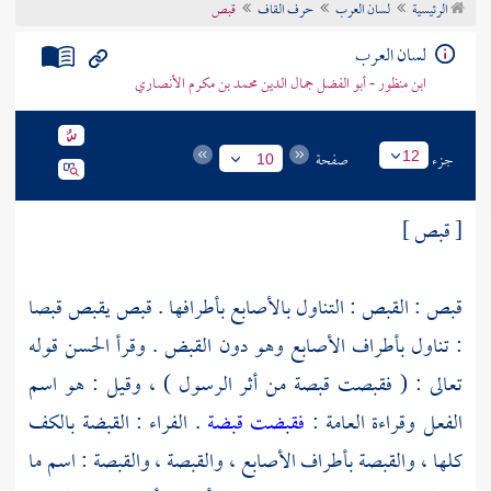
الرئيسية
لسان العرب
حرف القاف
قبص
تراجم الأعلام
لسان العرب
ابن منظور - أبو الفضل جمال الدين محمد بن مكرم الأنصاري
جزء
صفحة
12
10
[ قبص ]
قبص : القبص : التناول بالأصابع بأطرافها . قبص يقبص قبصا
: تناول بأطراف الأصابع وهو دون القبض . وقرأ
الحسن
قوله
تعالى : ( فقبصت قبصة من أثر الرسول ) ، وقيل : هو اسم
الفعل وقراءة العامة :
فقبضت قبضة
.
الفراء
: القبضة بالكف
كلها ، والقبصة بأطراف الأصابع ، والقبصة ، والقبصة : اسم ما