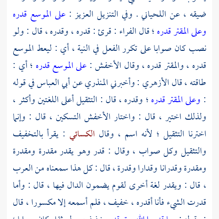
ضيقه ، عن
اللحياني
. وفي التنزيل العزيز :
على الموسع قدره
وعلى المقتر قدره
؛ قال
الفراء
: قرئ : قدره ، وقدره ، قال : ولو
نصب كان صوابا على تكرر الفعل في النية ، أي : ليعط الموسع
قدره ، والمقتر قدره ، وقال
الأخفش
:
على الموسع قدره
؛ أي :
طاقته ، قال
الأزهري
: وأخبرني
المنذري
عن
أبي العباس
في قوله
:
وعلى المقتر قدره
؛ وقدره ، قال : التثقيل أعلى اللغتين وأكثر ،
ولذلك اختير ، قال : واختار
الأخفش
التسكين ، قال : وإنما
اخترنا التثقيل ؛ لأنه اسم ، وقال
الكسائي
: يقرأ بالتخفيف
والتثقيل وكل صواب ، وقال : قدر وهو يقدر مقدرة ومقدرة
ومقدرة وقدرانا وقدارا وقدرة ، قال : كل هذا سمعناه من العرب
، قال : ويقدر لغة أخرى لقوم يضمون الدال فيها ، قال : وأما
قدرت الشيء فأنا أقدره ، خفيف ، فلم أسمعه إلا مكسورا ، قال