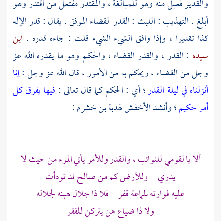
والقدير فعيل منه وهو للمبالغة ، والمقتدر مفتعل من اقتدر وهو
أبلغ . التهذيب :
الليث
: القدر القضاء الموفق . يقال : قدر الإله
كذا تقديرا ، وإذا وافق الشيء الشيء قلت : جاءه قدره .
ابن
سيده
: القدر ، والقدر القضاء ، والحكم وهو ما يقدره الله عز
وجل من القضاء ، ويحكم به من الأمور ، قال الله عز وجل :
إنا
أنزلناه في ليلة القدر
؛ أي : الحكم كما قال تعالى :
فيها يفرق كل
أمر حكيم
؛ وأنشد
الأخفش
لهدبة بن خشرم
:
ألا يا لقومي للنوائب ، والقدر وللأمر يأتي المرء من حيث لا
يدري وللأرض كم من صالح قد تودأت
عليه فوارته بلماعة قفر فلا ذا جلال هبنه لجلاله
ولا ذا ضياع هن يتركن للفقر