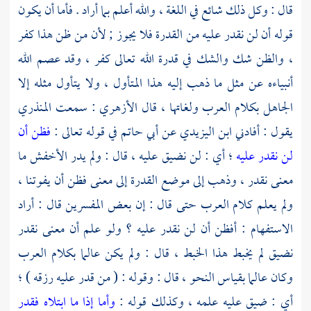
قال : وكل ذلك شائع في اللغة ، والله أعلم بما أراد . فأما أن يكون
قوله أن لن نقدر عليه من القدرة فلا يجوز ; لأن من ظن هذا كفر
، والظن شك والشك في قدرة الله تعالى كفر ، وقد عصم الله
أنبياءه عن مثل ما ذهب إليه هذا المتأول ، ولا يتأول مثله إلا
الجاهل بكلام العرب ولغاتها ، قال
الأزهري
: سمعت
المنذري
يقول : أفادني
ابن اليزيدي
عن
أبي حاتم
في قوله تعالى :
فظن أن
لن نقدر عليه
؛ أي : لن نضيق عليه ، قال : ولم يدر
الأخفش
ما
معنى نقدر ، وذهب إلى موضع القدرة إلى معنى فظن أن يفوتنا ،
ولم يعلم كلام العرب حتى قال : إن بعض المفسرين قال : أراد
الاستفهام : أفظن أن لن نقدر عليه ؟ ولو علم أن معنى نقدر
نضيق لم يخبط هذا الخبط ، قال : ولم يكن عالما بكلام العرب
وكان عالما بقياس النحو ، قال : وقوله : ( من قدر عليه رزقه ) ؛
أي : ضيق عليه علمه ، وكذلك قوله :
وأما إذا ما ابتلاه فقدر