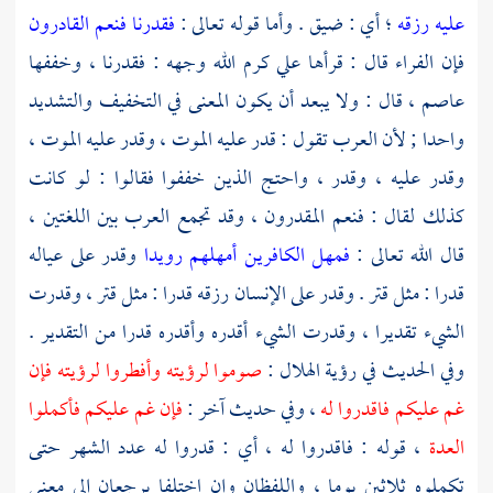
عليه رزقه
؛ أي : ضيق . وأما قوله تعالى :
فقدرنا فنعم القادرون
فإن
الفراء
قال : قرأها
علي
كرم الله وجهه : فقدرنا ، وخففها
عاصم
، قال : ولا يبعد أن يكون المعنى في التخفيف والتشديد
واحدا ; لأن العرب تقول : قدر عليه الموت ، وقدر عليه الموت ،
وقدر عليه ، وقدر ، واحتج الذين خففوا فقالوا : لو كانت
كذلك لقال : فنعم المقدرون ، وقد تجمع العرب بين اللغتين ،
قال الله تعالى :
فمهل الكافرين أمهلهم رويدا
وقدر على عياله
قدرا : مثل قتر . وقدر على الإنسان رزقه قدرا : مثل قتر ، وقدرت
الشيء تقديرا ، وقدرت الشيء أقدره وأقدره قدرا من التقدير .
وفي الحديث في رؤية الهلال :
صوموا لرؤيته وأفطروا لرؤيته فإن
غم عليكم فاقدروا له
، وفي حديث آخر :
فإن غم عليكم فأكملوا
العدة
، قوله : فاقدروا له ، أي : قدروا له عدد الشهر حتى
تكملوه ثلاثين يوما ، واللفظان وإن اختلفا يرجعان إلى معنى