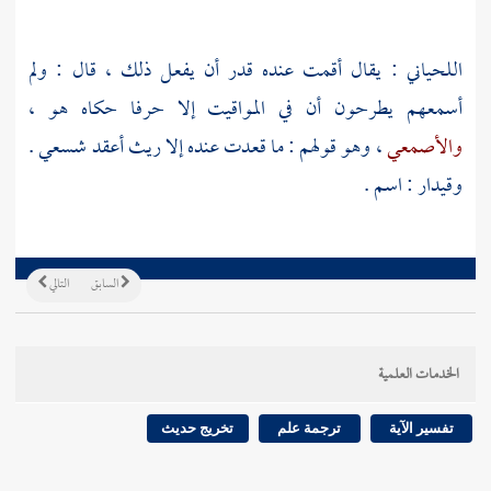
اللحياني
: يقال أقمت عنده قدر أن يفعل ذلك ، قال : ولم
أسمعهم يطرحون أن في المواقيت إلا حرفا حكاه هو ،
والأصمعي
، وهو قولهم : ما قعدت عنده إلا ريث أعقد شسعي .
وقيدار : اسم .
السابق
التالي
الخدمات العلمية
تفسير الآية
ترجمة علم
تخريج حديث