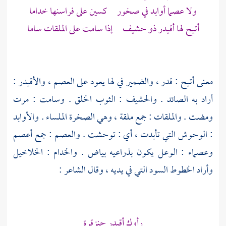
ولا عصما أوابد في صخور كسين على فراسنها خداما
أتيح لها أقيدر ذو حشيف إذا سامت على الملقات ساما
معنى أتيح : قدر ، والضمير في لها يعود على العصم ، والأقيدر :
أراد به الصائد . والحشيف : الثوب الخلق . وسامت : مرت
ومضت . والملقات : جمع ملقة ، وهي الصخرة الملساء . والأوابد
: الوحوش التي تأبدت ، أي : توحشت . والعصم : جمع أعصم
وعصماء : الوعل يكون بذراعيه بياض . والخدام : الخلاخيل
وأراد الخطوط السود التي في يديه ، وقال الشاعر :
رأوك أقيدر حنزقرة