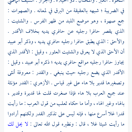
النخوة : الكبر . والمختال : ذو الخيلاء . والجراز : السيف الماضي
في الضريبة ؛ شبهه بالعقيقة من البرق في لمعانه . والصهوات :
جمع صهوة ، وهو موضع اللبد من ظهر الفرس . والشئيت :
الذي يقصر حافرا رجليه عن حافري يديه بخلاف الأقدر .
والأحق : الذي يطبق حافرا رجليه حافري يديه ، وذكر
أبو عبيد
أن الأحق الذي لا يعرق والشئيت العثور ، وقيل : الأقدر الذي
يجاوز حافرا رجليه مواقع حافري يديه ؛ ذكره
أبو عبيد
، وقيل :
الأقدر الذي يضع رجليه حيث ينبغي . والقدر : معروفة أنثى
وتصغيرها قدير بلا هاء على غير قياس .
الأزهري
: القدر مؤنثة
عند جميع العرب بلا هاء فإذا صغرت قلت لها قديرة وقدير ،
بالهاء وغير الهاء ، وأما ما حكاه
ثعلب
من قول العرب : ما رأيت
قدرا غلا أسرع منها ، فإنه ليس على تذكير القدر ولكنهم أرادوا
ما رأيت شيئا غلا ، قال : ونظيره قول الله تعالى :
لا يحل لك