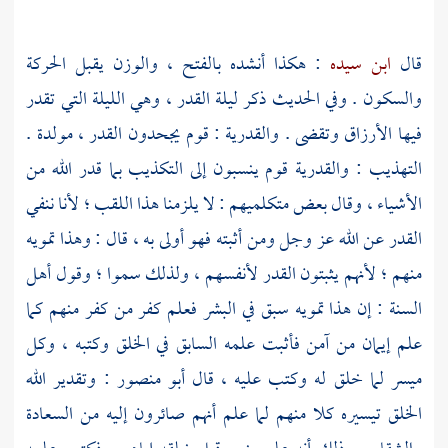
قال
ابن سيده
: هكذا أنشده بالفتح ، والوزن يقبل الحركة
والسكون . وفي الحديث ذكر ليلة القدر ، وهي الليلة التي تقدر
فيها الأرزاق وتقضى .
والقدرية
: قوم يجحدون القدر ، مولدة .
التهذيب :
والقدرية
قوم ينسبون إلى التكذيب بما قدر الله من
الأشياء ، وقال بعض متكلميهم : لا يلزمنا هذا اللقب ؛ لأنا ننفي
القدر عن الله عز وجل ومن أثبته فهو أولى به ، قال : وهذا تمويه
منهم ؛ لأنهم يثبتون القدر لأنفسهم ، ولذلك سموا ؛ وقول أهل
السنة : إن هذا تمويه سبق في البشر فعلم كفر من كفر منهم كما
علم إيمان من آمن فأثبت علمه السابق في الخلق وكتبه ، وكل
ميسر لما خلق له وكتب عليه ، قال
أبو منصور
: وتقدير الله
الخلق تيسيره كلا منهم لما علم أنهم صائرون إليه من السعادة