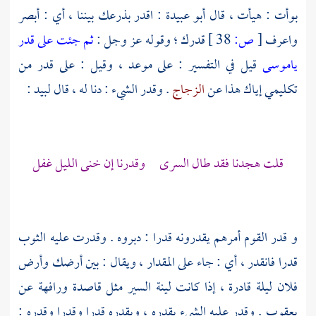
بوأت : هيأت ، قال
أبو عبيدة
: اقدر بذرعك بيننا ، أي : أبصر
واعرف
[
ص:
38 ]
قدرك ؛ وقوله عز وجل :
ثم جئت على قدر
ياموسى
قيل في التفسير : على موعد ، وقيل : على قدر من
تكليمي إياك هذا عن
الزجاج
. وقدر الشيء : دنا له ، قال
لبيد
:
قلت هجدنا فقد طال السرى وقدرنا إن خنى الليل غفل
و قدر القوم أمرهم يقدرونه قدرا : دبروه . وقدرت عليه الثوب
قدرا فانقدر ، أي : جاء على المقدار ، ويقال : بين أرضك وأرض
فلان ليلة قادرة ، إذا كانت لينة السير مثل قاصدة ورافهة عن
يعقوب
. وقدر عليه الشيء يقدره ، ويقدره قدرا وقدرا وقدره :