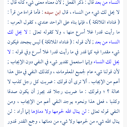
النساء من بعد
قال : ذكر الفعل ; لأن معناه معنى شيء كأنه قال :
لا يحل لك شيء من النساء ، قال
ابن سيده
: فأما قراءة من قرأ :
( فناداه الملائكة ) ، فإنما بناه على الواحد عندي ، كقول العرب :
ما رأيت قدرا غلا أسرع منها ، ولا كقوله تعالى :
لا يحل لك
النساء من بعد
; لأن قوله : ( فناداه الملائكة ) ليس بجحد فيكون
شيء مقدرا فيه كما قدر في ما رأيت قدرا غلا أسرع وفي قوله :
لا
يحل لك النساء
وإنما استعمل تقدير شيء في النفي دون الإيجاب ;
لأن قولنا شيء عام لجميع المعلومات ، وكذلك النفي في مثل هذا
أعم من الإيجاب . ألا ترى أن قولك : ضربت كل رجل كذب لا
محالة ؟ ؛ وقولك : ما ضربت رجلا قد يجوز أن يكون صدقا
وكذبا ، فعلى هذا ونحوه يوجد النفي أعم من الإيجاب ، ومن
النفي قوله تعالى :
لن ينال الله لحومها ولا دماؤها
إنما أراد : لن
ينال الله شيء من لحومها ولا شيء من دمائها ، وجمع القدر قدور