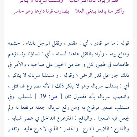
فلم أر يوما كان أكثر سالبا ومستلبا سرباله لا يناكر
وأكثر منا يافعا يبتغي العلا يضارب قرنا دارعا وهو حاسر
قوله : ما هو قادر ، أي : مقدر ، وثقل الرجل بالثاء : حشمه
ومتاع بيته ، وأراد بالثقل هاهنا النساء ، أي : نساؤنا ونساؤهم
طامعات في ظهور كل واحد من الحيين على صاحبه ، والأمر في
ذلك جار على قدر الرحمن ؛ وقوله : و مستلبا سرباله لا يناكر ،
أي : يستلب سرباله وهو لا ينكر ذلك ؛ لأنه مصروع قد قتل ،
وانتصب سرباله بأنه مفعول ثان
[
ص:
39 ]
لمستلب وفي
مستلب ضمير مرفوع به ومن رفع سرباله جعله مرتفعا به ولم
يجعل فيه ضميرا . واليافع : المترعرع الداخل في عصر شبابه .
والدارع : اللابس الدرع . والحاسر : الذي لا درع عليه . وتقدر