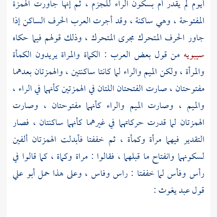
أيوم لم يقدر أم بسكون الراء للجزم ، ثم إنها جاورت الهمزة
المفتوحة ، وهي ساكنة ، وقد أجرت العرب الحرف الساكن إذا
جاور الحرف المتحرك مجرى المتحرك ، وذلك قولهم فيما حكاه
سيبويه
من قول بعض العرب : الكماة والمراة يريدون الكمأة
والمرأة ، ولكن الميم والراء لما كانتا ساكنتين ، والهمزتان بعدهما
مفتوحتان ، صارت الفتحتان اللتان في الهمزتين كأنهما في الراء ،
والميم ، وصارت الميم والراء كأنهما مفتوحتان ، وصارت
الهمزتان لما قدرت حركاتهما في غيرهما كأنهما ساكنتان ، فصار
التقدير فيهما مرأة وكمأة ، ثم خففتا فأبدلت الهمزتان ألفين
لسكونهما وانفتاح ما قبلهما ، فقالوا : مراة وكماة ، كما قالوا في
رأس وفأس لما خففتا : راس وفاس ، وعلى هذا حمل
أبو علي
قول
عبد يغوث
: