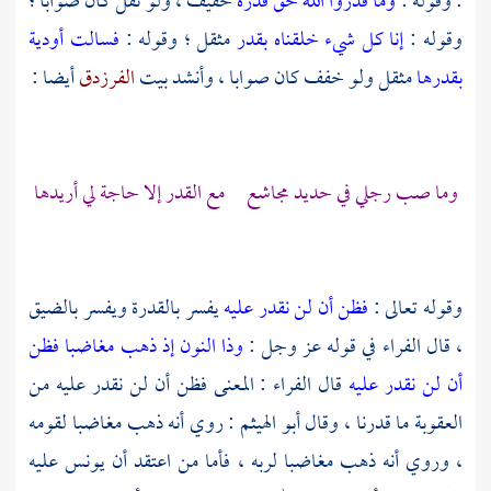
: وقوله :
وما قدروا الله حق قدره
خفيف ، ولو ثقل كان صوابا ؛
وقوله :
إنا كل شيء خلقناه بقدر
مثقل ؛ وقوله :
فسالت أودية
بقدرها
مثقل ولو خفف كان صوابا ، وأنشد بيت
الفرزدق
أيضا :
وما صب رجلي في حديد
مجاشع
مع القدر إلا حاجة لي أريدها
وقوله تعالى :
فظن أن لن نقدر عليه
يفسر بالقدرة ويفسر بالضيق
، قال
الفراء
في قوله عز وجل :
وذا النون إذ ذهب مغاضبا فظن
أن لن نقدر عليه
قال
الفراء
: المعنى فظن أن لن نقدر عليه من
العقوبة ما قدرنا ، وقال
أبو الهيثم
: روي أنه ذهب مغاضبا لقومه
، وروي أنه ذهب مغاضبا لربه ، فأما من اعتقد أن
يونس
عليه