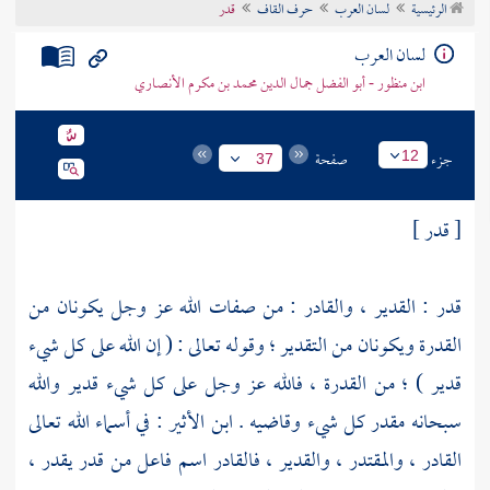
الرئيسية
لسان العرب
حرف القاف
قدر
تراجم الأعلام
لسان العرب
ابن منظور - أبو الفضل جمال الدين محمد بن مكرم الأنصاري
جزء
صفحة
12
37
[ قدر ]
قدر : القدير ، والقادر : من صفات الله عز وجل يكونان من
القدرة ويكونان من التقدير ؛ وقوله تعالى : ( إن الله على كل شيء
قدير ) ؛ من القدرة ، فالله عز وجل على كل شيء قدير والله
سبحانه مقدر كل شيء وقاضيه .
ابن الأثير
: في أسماء الله تعالى
القادر ، والمقتدر ، والقدير ، فالقادر اسم فاعل من قدر يقدر ،