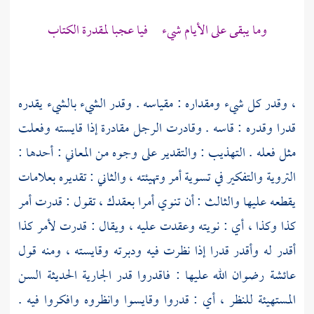
وما يبقى على الأيام شيء فيا عجبا لمقدرة الكتاب
، وقدر كل شيء ومقداره : مقياسه . وقدر الشيء بالشيء يقدره
قدرا وقدره : قاسه . وقادرت الرجل مقادرة إذا قايسته وفعلت
مثل فعله . التهذيب : والتقدير على وجوه من المعاني : أحدها :
التروية والتفكير في تسوية أمر وتهيئته ، والثاني : تقديره بعلامات
يقطعه عليها والثالث : أن تنوي أمرا بعقدك ، تقول : قدرت أمر
كذا وكذا ، أي : نويته وعقدت عليه ، ويقال : قدرت لأمر كذا
أقدر له وأقدر قدرا إذا نظرت فيه ودبرته وقايسته ، ومنه قول
عائشة
رضوان الله عليها : فاقدروا قدر الجارية الحديثة السن
المستهيئة للنظر ، أي : قدروا وقايسوا وانظروه وافكروا فيه .