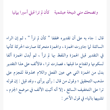
وتضحك مني شيخة عبشمية كأن لم ترا قبلي أسيرا يمانيا
قال : جاء به على أن تقديره مخففا " كأن لم ترأ " ، ثم إن الراء
الساكنة لما جاورت الهمزة ، والهمزة متحركة صارت الحركة كأنها
في التقدير قبل الهمزة واللفظ بها لم ترأ ، ثم أبدل الهمزة ألفا
لسكونها وانفتاح ما قبلها ، فصارت ترا ، فالألف على هذا التقدير
بدل من الهمزة التي هي عين الفعل واللام محذوفة للجزم على
مذهب التحقيق ؛ وقول من قال : رأى يرأى ، وقد قيل : إن قوله
ترا على التخفيف السائغ ، إلا أنه أثبت الألف في موضع الجزم ،
تشبيها بالياء في قول الآخر :