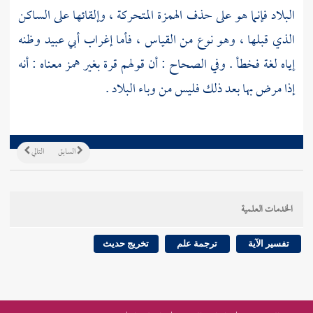
البلاد فإنما هو على حذف الهمزة المتحركة ، وإلقائها على الساكن
الذي قبلها ، وهو نوع من القياس ، فأما إغراب
أبي عبيد
وظنه
إياه لغة فخطأ . وفي الصحاح : أن قولهم قرة بغير همز معناه : أنه
إذا مرض بها بعد ذلك فليس من وباء البلاد .
السابق
التالي
الخدمات العلمية
تفسير الآية
ترجمة علم
تخريج حديث