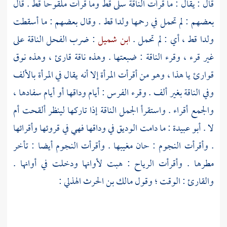
قال : يقال : ما قرأت الناقة سلى قط وما قرأت ملقوحا قط . قال
بعضهم : لم تحمل في رحمها ولدا قط . وقال بعضهم : ما أسقطت
ولدا قط ، أي : لم تحمل .
ابن شميل
: ضرب الفحل الناقة على
غير قرء ، وقرء الناقة : ضبعتها . وهذه ناقة قارئ ، وهذه نوق
قوارئ يا هذا ، وهو من أقرأت المرأة إلا أنه يقال في المرأة بالألف
وفي الناقة بغير ألف . وقرء الفرس : أيام وداقها أو أيام سفادها ،
والجمع أقراء . واستقرأ الجمل الناقة إذا تاركها لينظر ألقحت أم
لا .
أبو عبيدة
: ما دامت الوديق في وداقها فهي في قروئها وأقرائها
. وأقرأت النجوم : حان مغيبها . وأقرأت النجوم أيضا : تأخر
مطرها . وأقرأت الرياح : هبت لأوانها ودخلت في أوانها .
والقارئ : الوقت ؛ وقول
مالك بن الحرث الهذلي
: