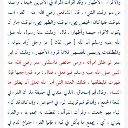
والأقراء : الأطهار ، وقد أقرأت المرأة في الأمرين جميعا ، وأصله
من دنو وقت الشيء . قال
الشافعي
رضي الله عنه : القرء اسم
للوقت فلما كان الحيض يجيء لوقت والطهر يجيء لوقت جاز أن
يكون الأقراء حيضا وأطهارا . قال : ودلت سنة رسول الله صلى
الله عليه وسلم أن الله
[
ص:
52 ]
عز وجل أراد بقوله :
والمطلقات يتربصن بأنفسهن ثلاثة قروء
الأطهار ، وذلك
أن
ابن
عمر
لما طلق امرأته ، وهي حائض فاستفتى
عمر
رضي الله عنه
النبي صلى الله عليه وسلم فيما فعل ، فقال : مره فليراجعها فإذا
طهرت فليطلقها ، فتلك العدة التي أمر الله تعالى أن يطلق لها
النساء
. وقال
أبو إسحاق
: الذي عندي في حقيقة هذا أن القرء في
اللغة الجمع ، وأن قولهم قريت الماء في الحوض ، وإن كان قد ألزم
الياء فهو جمعت ، وقرأت القرآن : لفظت به مجموعا ، والقرد
يقري ، أي : يجمع ما يأكل في فيه ، فإنما القرء اجتماع الدم في