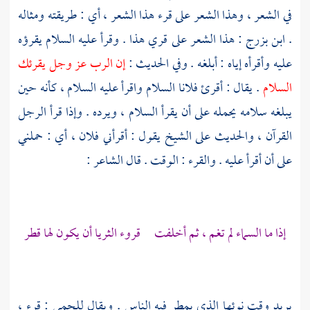
في الشعر ، وهذا الشعر على قرء هذا الشعر ، أي : طريقته ومثاله
.
ابن بزرج
: هذا الشعر على قري هذا . وقرأ عليه السلام يقرؤه
عليه وأقرأه إياه : أبلغه . وفي الحديث :
إن الرب عز وجل يقرئك
السلام
. يقال : أقرئ فلانا السلام واقرأ عليه السلام ، كأنه حين
يبلغه سلامه يحمله على أن يقرأ السلام ، ويرده . وإذا قرأ الرجل
القرآن ، والحديث على الشيخ يقول : أقرأني فلان ، أي : حملني
على أن أقرأ عليه . والقرء : الوقت . قال الشاعر :
إذا ما السماء لم تغم ، ثم أخلفت قروء الثريا أن يكون لها قطر
يريد وقت نوئها الذي يمطر فيه الناس . ويقال للحمى : قرء ،