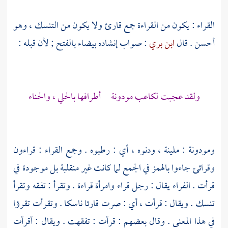
القراء : يكون من القراءة جمع قارئ ولا يكون من التنسك ، وهو
أحسن . قال
ابن بري
: صواب إنشاده بيضاء بالفتح ; لأن قبله :
ولقد عجبت لكاعب مودونة أطرافها بالحلي ، والحناء
ومودونة : ملينة ، ودنوه ، أي : رطبوه . وجمع القراء : قراءون
وقرائئ جاءوا بالهمز في الجمع لما كانت غير منقلبة بل موجودة في
قرأت .
الفراء
يقال : رجل قراء وامرأة قراءة . وتقرأ : تفقه وتقرأ
تنسك . ويقال : قرأت ، أي : صرت قارئا ناسكا . وتقرأت تقرؤا
في هذا المعنى . وقال بعضهم : قرأت : تفقهت . ويقال : أقرأت