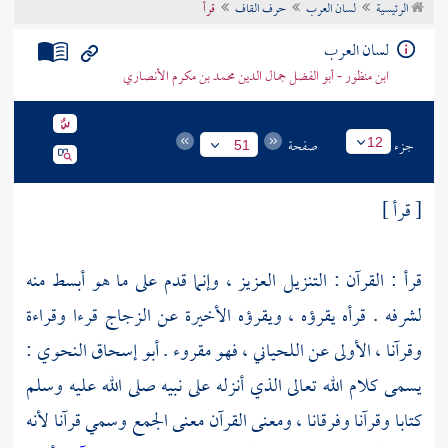
الرئيسية
لسان العرب
حرف القاف
قرأ
تراجم الأعلام
لسان العرب
ابن منظور - أبو الفضل جمال الدين محمد بن مكرم الأنصاري
جزء
صفحة
12
51
[ قرأ ]
قرأ : القرآن : التنزيل العزيز ، وإنما قدم على ما هو أبسط منه
لشرفه . قرأه يقرؤه ، ويقرؤه الأخيرة عن الزجاج قرءا وقراءة
وقرآنا ، الأولى عن اللحياني ، فهو مقروء .
أبو إسحاق النحوي
:
يسمى كلام الله تعالى الذي أنزله على نبيه صلى الله عليه وسلم
كتابا وقرآنا وفرقانا ، ومعنى القرآن معنى الجمع وسمي قرآنا لأنه