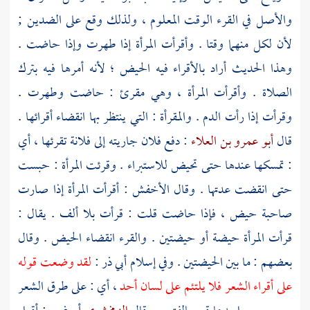
والأصل في القرء الوقت المعلوم ، ولذلك وقع على الضدين ;
لأن لكل منهما وقتا . وأقرأت المرأة إذا طهرت وإذا حاضت .
وهذا الحديث أراد بالأقراء فيه الحيض ؛ لأنه أمرها فيه بترك
الصلاة . وأقرأت المرأة ، وهي مقرئ : حاضت وطهرت .
وقرأت إذا رأت الدم . والمقرأة : التي ينتظر بها انقضاء أقرائها .
قال
أبو عمرو بن العلاء
: دفع فلان جاريته إلى فلانة تقرئها ، أي
: تمسكها عندها حتى تحيض للاستبراء . وقرئت المرأة : حبست
حتى انقضت عدتها . وقال
الأخفش
: أقرأت المرأة إذا صارت
صاحبة حيض ، فإذا حاضت قلت : قرأت بلا ألف . يقال :
قرأت المرأة حيضة أو حيضتين . والقرء انقضاء الحيض . وقال
بعضهم : ما بين الحيضتين . وفي إسلام
أبي ذر
:
لقد وضعت قوله
على أقراء الشعر فلا يلتئم على لسان أحد
، أي : على طرق الشعر