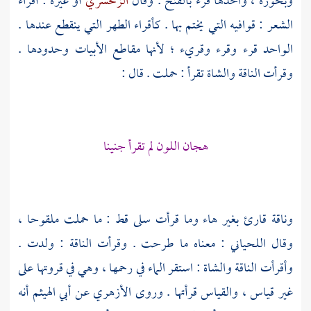
وبحوره ، واحدها قرء بالفتح . وقال
الزمخشري
أو غيره : أقراء
الشعر : قوافيه التي يختم بها . كأقراء الطهر التي ينقطع عندها .
الواحد قرء وقرء وقريء ؛ لأنها مقاطع الأبيات وحدودها .
وقرأت الناقة والشاة تقرأ : حملت . قال :
هجان اللون لم تقرأ جنينا
وناقة قارئ بغير هاء وما قرأت سلى قط : ما حملت ملقوحا ،
وقال
اللحياني
: معناه ما طرحت . وقرأت الناقة : ولدت .
وأقرأت الناقة والشاة : استقر الماء في رحمها ، وهي في قروتها على
غير قياس ، والقياس قرأتها . وروى
الأزهري
عن
أبي الهيثم
أنه