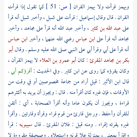
ويهمز قرأت ولا يهمز القران
[
ص:
51 ]
كما تقول إذا قرأت
القران . قال وقال
إسماعيل
: قرأت على
شبل
، وأخبر
شبل
أنه قرأ
على
عبد الله بن كثير
، وأخبر
عبد الله
أنه قرأ على
مجاهد
، وأخبر
مجاهد
أنه قرأ على
ابن عباس
رضي الله عنهما ، وأخبر
ابن عباس
أنه قرأ على
أبي
وقرأ
أبي
على النبي صلى الله عليه وسلم . وقال
أبو
بكر بن مجاهد المقرئ
: كان
أبو عمرو بن العلاء
لا يهمز القرآن ،
وكان يقرؤه كما روى عن
ابن كثير
. وفي الحديث :
أقرؤكم أبي
.
قال
ابن الأثير
: قيل أراد من جماعة مخصوصين أو في وقت من
الأوقات ، فإن غيره كان أقرأ منه . قال : ويجوز أن يريد به أكثرهم
قراءة ، ويجوز أن يكون عاما وأنه أقرأ الصحابة ، أي : أتقن
للقرآن وأحفظ . ورجل قارئ من قوم قراء وقرأة وقارئين . وأقرأ
غيره يقرئه إقراء . ومنه قيل : فلان المقرئ . قال
سيبويه
: قرأ
واقترأ بمعنى ، بمنزلة علا قرنه واستعلاه . وصحيفة مقروءة لا