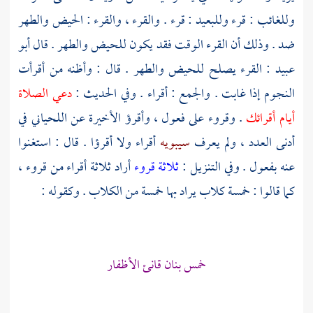
وللغائب : قرء وللبعيد : قرء . والقرء ، والقرء : الحيض والطهر
ضد . وذلك أن القرء الوقت فقد يكون للحيض والطهر . قال
أبو
عبيد
: القرء يصلح للحيض والطهر . قال : وأظنه من أقرأت
النجوم إذا غابت . والجمع : أقراء . وفي الحديث :
دعي الصلاة
أيام أقرائك
. وقروء على فعول ، وأقرؤ الأخيرة عن
اللحياني
في
أدنى العدد ، ولم يعرف
سيبويه
أقراء ولا أقرؤا . قال : استغنوا
عنه بفعول . وفي التنزيل :
ثلاثة قروء
أراد ثلاثة أقراء من قروء ،
كما قالوا : خمسة كلاب يراد بها خمسة من الكلاب . وكقوله :
خمس بنان قانئ الأظفار