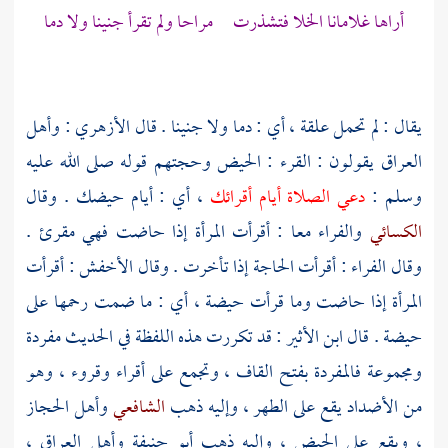
أراها غلامانا الخلا فتشذرت مراحا ولم تقرأ جنينا ولا دما
يقال : لم تحمل علقة ، أي : دما ولا جنينا . قال
الأزهري
: وأهل
العراق
يقولون : القرء : الحيض وحجتهم قوله صلى الله عليه
وسلم :
دعي الصلاة أيام أقرائك
، أي : أيام حيضك . وقال
الكسائي
والفراء معا : أقرأت المرأة إذا حاضت فهي مقرئ .
وقال
الفراء
: أقرأت الحاجة إذا تأخرت . وقال
الأخفش
: أقرأت
المرأة إذا حاضت وما قرأت حيضة ، أي : ما ضمت رحمها على
حيضة . قال
ابن الأثير
: قد تكررت هذه اللفظة في الحديث مفردة
ومجموعة فالمفردة بفتح القاف ، وتجمع على أقراء وقروء ، وهو
من الأضداد يقع على الطهر ، وإليه ذهب
الشافعي
وأهل
الحجاز
، ويقع على الحيض ، وإليه ذهب
أبو حنيفة
وأهل
العراق
،