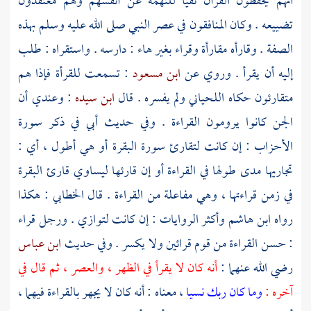
أنهم يحفظون القرآن نفيا للتهمة عن أنفسهم وهم معتقدون
تضييعه . وكان المنافقون في عصر النبي صلى الله عليه وسلم بهذه
الصفة . وقارأه مقارأة وقراء بغير هاء : دارسه . واستقراه : طلب
إليه أن يقرأ . وروي عن
ابن مسعود
: تسمعت للقرأة فإذا هم
متقارئون حكاه
اللحياني
ولم يفسره . قال
ابن سيده
: وعندي أن
الجن كانوا يرومون القراءة . وفي حديث
أبي
في ذكر سورة
الأحزاب : إن كانت لتقارئ سورة البقرة أو هي أطول ، أي :
تجاريها مدى طولها في القراءة أو إن قارئها ليساوي قارئ البقرة
في زمن قراءتها ، وهي مفاعلة من القراءة . قال
الخطابي
: هكذا
رواه
ابن هاشم
وأكثر الروايات : إن كانت لتوازي . ورجل قراء
: حسن القراءة من قوم قرائين ولا يكسر . وفي حديث
ابن عباس
رضي الله عنهما :
أنه كان لا يقرأ في الظهر ، والعصر ، ثم قال في
آخره :
وما كان ربك نسيا
، معناه : أنه كان لا يجهر بالقراءة فيهما ،