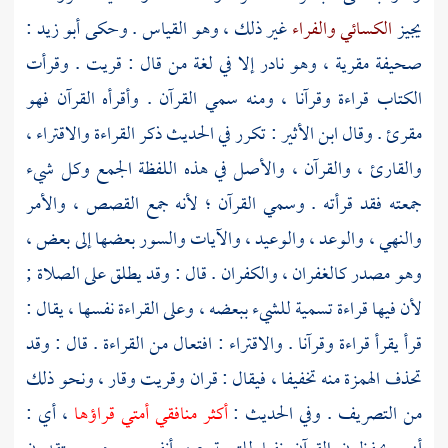
يجيز
الكسائي
والفراء
غير ذلك ، وهو القياس . وحكى
أبو زيد
:
صحيفة مقرية ، وهو نادر إلا في لغة من قال : قريت . وقرأت
الكتاب قراءة وقرآنا ، ومنه سمي القرآن . وأقرأه القرآن فهو
مقرئ . وقال
ابن الأثير
: تكرر في الحديث ذكر القراءة والاقتراء ،
والقارئ ، والقرآن ، والأصل في هذه اللفظة الجمع وكل شيء
جمعته فقد قرأته . وسمي القرآن ؛ لأنه جمع القصص ، والأمر
والنهي ، والوعد ، والوعيد ، والآيات والسور بعضها إلى بعض ،
وهو مصدر كالغفران ، والكفران . قال : وقد يطلق على الصلاة ;
لأن فيها قراءة تسمية للشيء ببعضه ، وعلى القراءة نفسها ، يقال :
قرأ يقرأ قراءة وقرآنا . والاقتراء : افتعال من القراءة . قال : وقد
تحذف الهمزة منه تخفيفا ، فيقال : قران وقريت وقار ، ونحو ذلك
من التصريف . وفي الحديث :
أكثر منافقي أمتي قراؤها
، أي :