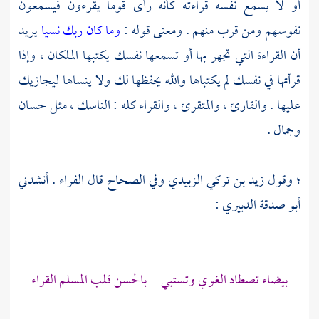
أو لا يسمع نفسه قراءته كأنه رأى قوما يقرءون فيسمعون
نفوسهم ومن قرب منهم . ومعنى قوله :
وما كان ربك نسيا
يريد
أن القراءة التي تجهر بها أو تسمعها نفسك يكتبها الملكان ، وإذا
قرأتها في نفسك لم يكتباها والله يحفظها لك ولا ينساها ليجازيك
عليها . والقارئ ، والمتقرئ ، والقراء كله : الناسك ، مثل حسان
وجمال .
؛ وقول
زيد بن تركي الزبيدي
وفي الصحاح قال
الفراء
. أنشدني
أبو صدقة الدبيري
:
بيضاء تصطاد الغوي وتستبي بالحسن قلب المسلم القراء