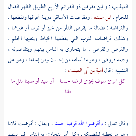
التهذيب : و
ابن مقرض
ذو القوائم الأربع الطويل الظهر القتال
للحمام .
ابن سيده
: ومقرضات الأساقي دويبة تخرقها وتقطعها .
والقراضة : فضالة ما يقرض الفأر من خبز أو ثوب أو غيرهما ،
وكذلك قراضات الثوب التي يقطعها الخياط وينفيها الجلم .
والقرض والقرض : ما يتجازى به الناس بينهم ويتقاضونه ،
وجمعه قروض ، وهو ما أسلفه من إحسان ومن إساءة ، وهو على
التشبيه : قال
أمية بن أبي الصلت
:
كل امرئ سوف يجزى قرضه حسنا أو سيئا أو مدينا مثل ما
دانا
وقال تعالى :
وأقرضوا الله قرضا حسنا
. ويقال : أقرضت فلانا
وهو ما تعطيه ليقضيكه . وكل أمر يتجازى به الناس فيما بينهم