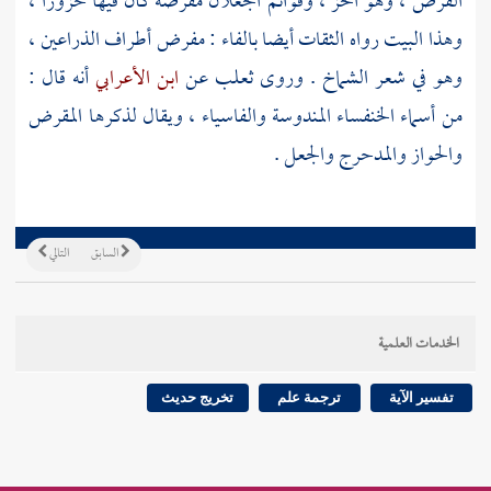
الفرض ، وهو الحز ، وقوائم الجعلان مفرضة كأن فيها حزوزا ،
وهذا البيت رواه الثقات أيضا بالفاء : مفرض أطراف الذراعين ،
وهو في شعر
الشماخ
. وروى
ثعلب
عن
ابن الأعرابي
أنه قال :
من أسماء الخنفساء المندوسة والفاسياء ، ويقال لذكرها المقرض
والحواز والمدحرج والجعل .
السابق
التالي
الخدمات العلمية
تفسير الآية
ترجمة علم
تخريج حديث