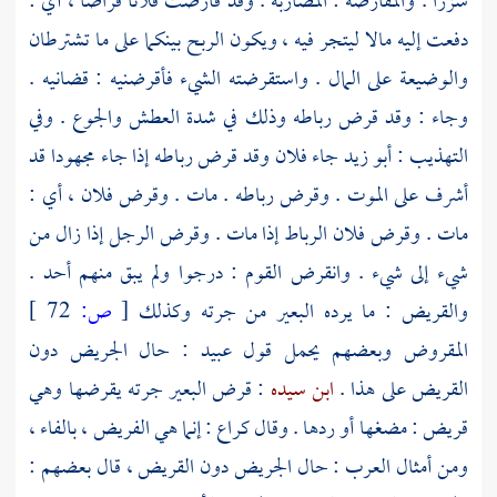
شزرا . والمقارضة : المضاربة . وقد قارضت فلانا قراضا ، أي :
دفعت إليه مالا ليتجر فيه ، ويكون الربح بينكما على ما تشترطان
والوضيعة على المال . واستقرضته الشيء فأقرضنيه : قضانيه .
وجاء : وقد قرض رباطه وذلك في شدة العطش والجوع . وفي
التهذيب :
أبو زيد
جاء فلان وقد قرض رباطه إذا جاء مجهودا قد
أشرف على الموت . وقرض رباطه . مات . وقرض فلان ، أي :
مات . وقرض فلان الرباط إذا مات . وقرض الرجل إذا زال من
شيء إلى شيء . وانقرض القوم : درجوا ولم يبق منهم أحد .
والقريض : ما يرده البعير من جرته وكذلك
[
ص:
72 ]
المقروض وبعضهم يحمل قول
عبيد
: حال الجريض دون
القريض على هذا .
ابن سيده
: قرض البعير جرته يقرضها وهي
قريض : مضغها أو ردها . وقال
كراع
: إنما هي الفريض ، بالفاء ،
ومن أمثال العرب : حال الجريض دون القريض ، قال بعضهم :