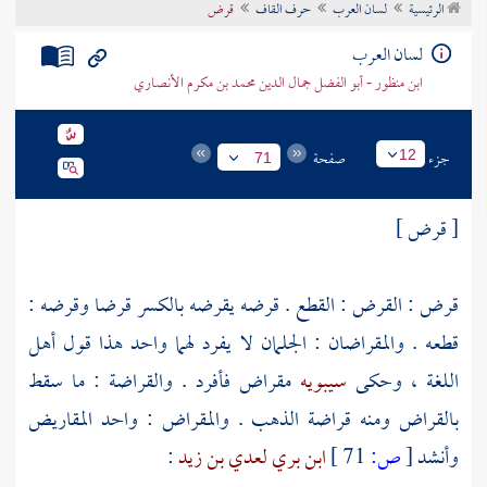
الرئيسية
لسان العرب
حرف القاف
قرض
تراجم الأعلام
لسان العرب
ابن منظور - أبو الفضل جمال الدين محمد بن مكرم الأنصاري
جزء
صفحة
12
71
[ قرض ]
قرض : القرض : القطع . قرضه يقرضه بالكسر قرضا وقرضه :
قطعه . والمقراضان : الجلمان لا يفرد لهما واحد هذا قول أهل
اللغة ، وحكى
سيبويه
مقراض فأفرد . والقراضة : ما سقط
بالقراض ومنه قراضة الذهب . والمقراض : واحد المقاريض
وأنشد
[
ص:
71 ]
ابن بري
لعدي بن زيد
: