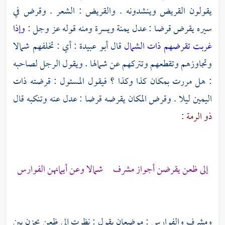
يقولون القريض وينشدونه . والقريض : الشعر . وقرض في
سيره يقرض قرضا : عدل يمنة ويسرة ومنه قوله عز وجل :
وإذا
غربت تقرضهم ذات الشمال
قال
أبو عبيدة
: أي : تخلفهم شمالا
وتجاوزهم وتقطعهم وتتركهم عن شمالها . ويقول الرجل لصاحبه
: هل مررت بمكان كذا وكذا ؟ فيقول المسئول : قرضته ذات
اليمين ليلا . وقرض المكان يقرضه قرضا : عدل عنه وتنكبه قال
ذو الرمة
:
إلى ظعن يقرضن أجواز مشرف شمالا وعن أيمانهن الفوارس
ومشرف والفوارس : موضعان يقول : نظرت إلى ظعن يجزن بين