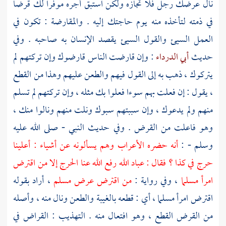
نال عرضك رجل فلا تجازه ولكن استبق أجره موفرا لك قرضا
في ذمته لتأخذه منه يوم حاجتك إليه . والمقارضة : تكون في
العمل السيئ والقول السيئ يقصد الإنسان به صاحبه . وفي
حديث
أبي الدرداء
: وإن قارضت الناس قارضوك وإن تركتهم لم
يتركوك ، ذهب به إلى القول فيهم والطعن عليهم وهذا من القطع
، يقول : إن فعلت بهم سوءا فعلوا بك مثله ، وإن تركتهم لم تسلم
منهم ولم يدعوك ، وإن سببتهم سبوك ونلت منهم ونالوا منك ،
وهو فاعلت من القرض . وفي حديث النبي - صلى الله عليه
وسلم - :
أنه حضره الأعراب وهم يسألونه عن أشياء : أعلينا
حرج في كذا ؟ فقال : عباد الله رفع الله عنا الحرج إلا من اقترض
امرأ مسلما
، وفي رواية :
من اقترض عرض مسلم
، أراد بقوله
اقترض امرأ مسلما ، أي : قطعه بالغيبة والطعن ونال منه ، وأصله
من القرض القطع ، وهو افتعال منه . التهذيب : القراض في