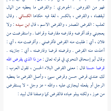
فهو من القروض .
الجوهري
: والقرض ما يعطيه من المال
ليقضاه ، والقرض ، بالكسر ، لغة فيه حكاها
الكسائي
. وقال
ثعلب
: القرض المصدر ، والقرض الاسم ، قال
ابن سيده
: ولا
يعجبني وقد أقرضه وقارضه مقارضة وقراضا . واستقرضت من
فلان ، أي : طلبت منه القرض فأقرضني . وأقرضت منه ، أي :
أخذت منه القرض . وقرضته قرضا وقارضته ، أي : جازيته .
وقال
أبو إسحاق النحوي
في قوله تعالى :
من ذا الذي يقرض الله
قرضا حسنا
قال : معنى القرض البلاء الحسن ، تقول العرب :
لك عندي قرض حسن وقرض سيئ ، وأصل القرض ما يعطيه
الرجل أو يفعله ليجازى عليه ، والله - عز وجل - لا يستقرض
من عوز ، ولكنه يبلو عباده فالقرض كما وصفنا قال
لبيد
: