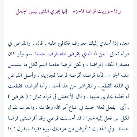
وإذا جوزيت قرضا فاجزه إنما يجزي الفتى ليس الجمل
معناه إذا أسدي إليك معروف فكافئ عليه . قال : والقرض في
قوله تعالى :
من ذا الذي يقرض الله قرضا حسنا
اسم ولو كان
مصدرا لكان إقراضا ، ولكن قرضا هاهنا اسم لكل ما يلتمس
عليه الجزاء . فأما قرضته أقرضه قرضا فجازيته ، وأصل القرض
في اللغة القطع ، والمقراض من هذا أخذ . وأما أقرضته فقطعت
له قطعة يجازي عليها . وقال
الأخفش
في قوله تعالى : ( يقرض )
، أي : يفعل فعلا حسنا في اتباع أمر الله وطاعته . والعرب تقول
لكل من فعل إليه خيرا : قد أحسنت قرضي وقد أقرضتني قرضا
حسنا . وفي الحديث : أقرض من عرضك ليوم فقرك ، يقول : إذا