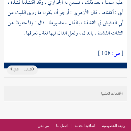
عليه سمنا ، بعد ذلك ، تسمن به الجواري . وقد اقتشذنا قشذة ،
أي : أكلناها . قال
الأزهري
: أرجو أن يكون ما روى
الليث
عن
أبي الدقيش
في القشذة ، بالذال ، مضبوطا . قال : والمحفوظ عن
الثقات القشدة ، بالدال ، ولعل الذال فيها لغة لم نعرفها .
[
ص:
108 ]
السابق
التالي
الخدمات العلمية
وثيقة الخصوصية
اتفاقية الخدمة
اتصل بنا
من نحن