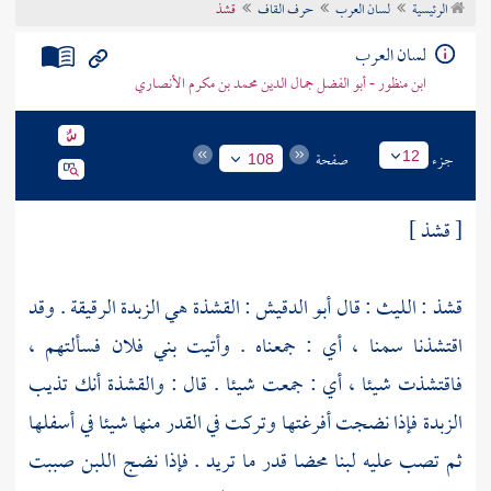
الرئيسية
لسان العرب
حرف القاف
قشذ
تراجم الأعلام
لسان العرب
ابن منظور - أبو الفضل جمال الدين محمد بن مكرم الأنصاري
جزء
صفحة
12
108
[ قشذ ]
قشذ :
الليث
: قال
أبو الدقيش
: القشذة هي الزبدة الرقيقة . وقد
اقتشذنا سمنا ، أي : جمعناه . وأتيت بني فلان فسألتهم ،
فاقتشذت شيئا ، أي : جمعت شيئا . قال : والقشذة أنك تذيب
الزبدة فإذا نضجت أفرغتها وتركت في القدر منها شيئا في أسفلها
ثم تصب عليه لبنا محضا قدر ما تريد . فإذا نضج اللبن صببت