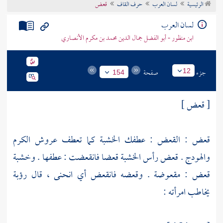
الرئيسية
لسان العرب
حرف القاف
قعض
تراجم الأعلام
لسان العرب
ابن منظور - أبو الفضل جمال الدين محمد بن مكرم الأنصاري
جزء
صفحة
12
154
[ قعض ]
قعض : القعض : عطفك الخشبة كما تعطف عروش الكرم
والهودج . قعض رأس الخشبة قعضا فانقعضت : عطفها . وخشبة
قعض : مقعوضة . وقعضه فانقعض أي انحنى ، قال
رؤبة
يخاطب امرأته :