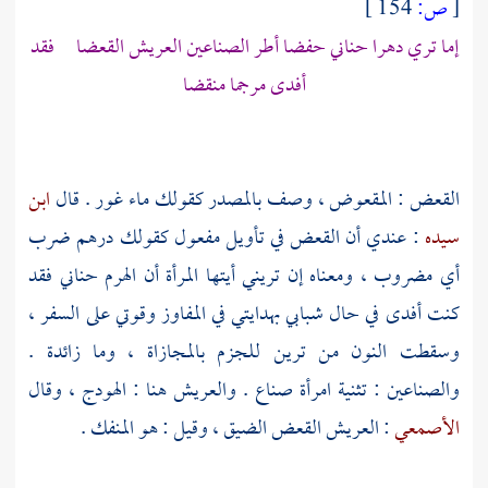
[
ص:
154 ]
إما تري دهرا حناني حفضا أطر الصناعين العريش القعضا فقد
أفدى مرجما منقضا
القعض : المقعوض ، وصف بالمصدر كقولك ماء غور . قال
ابن
سيده
: عندي أن القعض في تأويل مفعول كقولك درهم ضرب
أي مضروب ، ومعناه إن تريني أيتها المرأة أن الهرم حناني فقد
كنت أفدى في حال شبابي بهدايتي في المفاوز وقوتي على السفر ،
وسقطت النون من ترين للجزم بالمجازاة ، وما زائدة .
والصناعين : تثنية امرأة صناع . والعريش هنا : الهودج ، وقال
الأصمعي
: العريش القعض الضيق ، وقيل : هو المنفك .