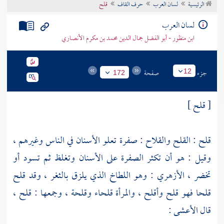
الرئيسية
لسان العرب
حرف القاف
قلح
تراجم الأعلام
لسان العرب
ابن منظور - أبو الفضل جمال الدين محمد بن مكرم الأنصاري
جزء
صفحة
12
172
[ قلح ]
قلح : القلح والقلاح : صفرة تعلو الأسنان في الناس وغيرهم ،
وقيل : هو أن تكثر الصفرة على الأسنان وتغلظ ثم تسود أو
تخضر ،
الأزهري
: وهو اللطاخ الذي يلزق بالثغر ، وقد قلح
قلحا فهو قلح وأقلح ، والمرأة قلحاء وقلحة ، وجمعها : قلح ،
قال
الأعشى
: