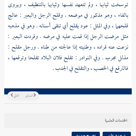
توسخت ثيابها ، ولم تتعهد نفسها وثيابها بالتنظيف ، ويروى
بالفاء ، وهو مذكور في موضعه . وقلح الرجل والبعير : عالج
قلحهما ، وفي المثل : عود يقلح أي تنقى أسنانه . وهو في مذهبه
مثل مرضت الرجل إذا قمت عليه في مرضه . وقردت البعير :
نزعت عنه قراده ، وطنيته إذا عالجته من طناه . ورجل مقلح :
مذلل مجرب . وفي النوادر : تقلح فلان البلاد تقلحا وترقعها ،
فالترقع في الخصب ، والتقلح في الجدب .
السابق
التالي
الخدمات العلمية
ترجمة علم
تخريج حديث