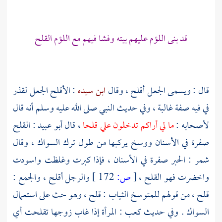
قد بنى اللؤم عليهم بيته وفشا فيهم مع اللؤم القلح
قال : ويسمى الجعل أقلح ، وقال
ابن سيده
: الأقلح الجعل لقذر
في فيه صفة غالبة ، وفي حديث النبي صلى الله عليه وسلم أنه قال
لأصحابه :
ما لي أراكم تدخلون علي قلحا
، قال
أبو عبيد
: القلح
صفرة في الأسنان ووسخ يركبها من طول ترك السواك ، وقال
شمر
: الحبر صفرة في الأسنان ، فإذا كبرت وغلظت واسودت
واخضرت فهو القلح ،
[
ص:
172 ]
والرجل أقلح ، والجمع :
قلح ، من قولهم للمتوسخ الثياب : قلح ، وهو حث على استعمال
السواك . وفي حديث
كعب
: المرأة إذا غاب زوجها تقلحت أي