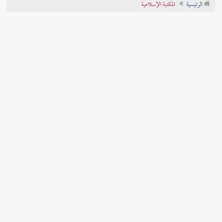
الرئيسية
المكتبة الإسلامية
تراجم الأعلام