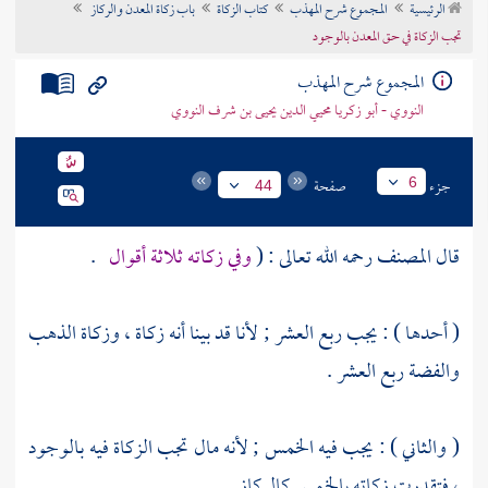
الرئيسية
المجموع شرح المهذب
كتاب الزكاة
باب زكاة المعدن والركاز
تراجم الأعلام
تجب الزكاة في حق المعدن بالوجود
المجموع شرح المهذب
النووي - أبو زكريا محيي الدين يحيى بن شرف النووي
جزء
صفحة
6
44
قال
المصنف
رحمه الله تعالى : (
وفي زكاته ثلاثة أقوال
.
( أحدها ) : يجب ربع العشر ; لأنا قد بينا أنه زكاة ، وزكاة الذهب
والفضة ربع العشر .
( والثاني ) : يجب فيه الخمس ; لأنه مال تجب الزكاة فيه بالوجود
، فتقدرت زكاته بالخمس كالركاز .