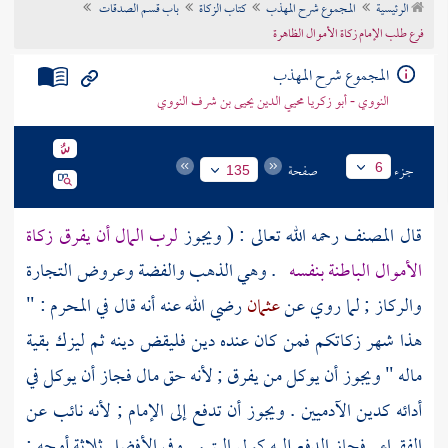
الرئيسية
المجموع شرح المهذب
كتاب الزكاة
باب قسم الصدقات
تراجم الأعلام
فرع طلب الإمام زكاة الأموال الظاهرة
المجموع شرح المهذب
النووي - أبو زكريا محيي الدين يحيى بن شرف النووي
جزء
صفحة
6
135
قال
المصنف
رحمه الله تعالى : ( ويجوز
لرب المال أن يفرق زكاة
الأموال الباطنة بنفسه
. وهي الذهب والفضة وعروض التجارة
والركاز ; لما روي عن
عثمان
رضي الله عنه أنه قال في المحرم : "
هذا شهر زكاتكم فمن كان عنده دين فليقض دينه ثم ليزك بقية
ماله " ويجوز أن يوكل من يفرق ; لأنه حق مال فجاز أن يوكل في
أدائه كدين الآدميين . ويجوز أن تدفع إلى الإمام ; لأنه نائب عن
الفقراء . فجاز الدفع إليه كولي اليتيم . وفي الأفضل ثلاثة أوجه :