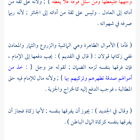
وجهها فليعطها ومن سئل فوقه فلا يعطه
} ; ولأنه على ثقة من
أدائه إلى العادل . وليس على ثقة من أدائه إلى الجائر ; لأنه ربما
صرفه في شهواته .
( فأما ) الأموال الظاهرة وهي الماشية والزروع والثمار والمعادن
ففي زكاتها قولان : ( قال في القديم ) : يجب دفعها إلى الإمام ،
فإن فرقها بنفسه لزمه الضمان ; لقوله عز وجل {
: خذ من
أموالهم صدقة تطهرهم وتزكيهم بها
} ; ولأنه مال للإمام فيه حق
المطالبة ، فوجب الدفع إليه كالخراج والجزية .
( وقال في الجديد ) : يجوز أن يفرقها بنفسه ; لأنها زكاة فجاز أن
يفرقها بنفسه كزكاة المال الباطن ) .