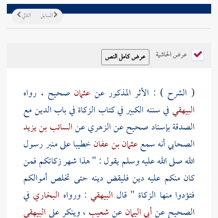
السابق
التالي
عرض الحاشية
( الشرح ) : الأثر المذكور عن
عثمان
صحيح ، رواه
البيهقي
في سننه الكبير في كتاب الزكاة في باب الدين مع
الصدقة بإسناد صحيح عن
الزهري
عن
السائب بن يزيد
الصحابي أنه سمع
عثمان بن عفان
خطيبا على منبر رسول
الله صلى الله عليه وسلم يقول : " هذا شهر زكاتكم فمن
كان منكم عليه دين فليقض دينه حتى تخلص أموالكم
فتؤدوا منها الزكاة " قال
البيهقي
: ورواه
البخاري
في
الصحيح عن
أبي اليمان
عن
شعيب
، وينكر على
البيهقي