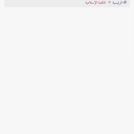
الرئيسية
المكتبة الإسلامية
تراجم الأعلام