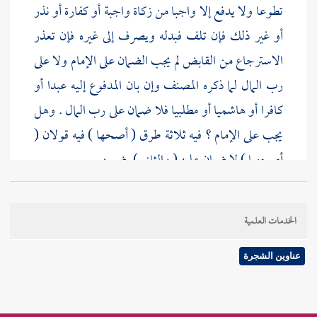
تطوعا ولا يدفع إلا واجبا من زكاة واجبة أو كفارة أو نذر
أو غير ذلك فإن تلف فبدله ويصرف إلى غيره فإن تعذر
الاسترجاع من القابض لم يجب الضمان على الإمام ولا على
رب المال لما ذكره
المصنف
وإن بان المدفوع إليه عبدا أو
كافرا أو هاشميا أو مطلبيا فلا ضمان على رب المال . وهل
يجب على الإمام ؟ فيه ثلاثة طرق ( أصحها ) فيه قولان (
أصحهما ) لا ضمان عليه ( والثاني ) يضمن .
( والطريق الثاني ) يضمن قطعا لتفريطه ، فإن هؤلاء لا
الخدمات العلمية
يخفون إلا بإهمال ( والثالث ) لا يضمن قطعا ; لأنه أمين
ولم يتعمد . هذا كله إذا فرق الإمام ، فلو فرق رب المال
عناوين الشجرة
فبان المدفوع إليه غنيا لم يجز عن الفرض ، فإن لم يكن بين
أنها زكاة لم يرجع وإن بين رجع في عينها ، فإن تلفت ففي