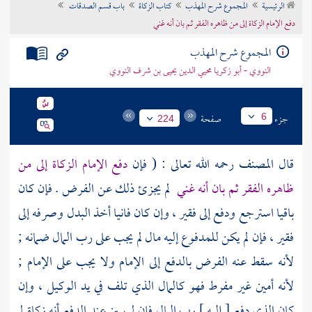
الرئيسية
المجموع شرح المهذب
كتاب الزكاة
باب قسم الصدقات
تراجم الأعلام
دفع الإمام الزكاة إلى من ظاهره الفقر ثم بان أنه غني
المجموع شرح المهذب
النووي - أبو زكريا محيي الدين يحيى بن شرف النووي
جزء
صفحة
6
224
قال
المصنف
رحمه الله تعالى : ( فإن
دفع الإمام الزكاة إلى من
ظاهره الفقر ثم بان أنه غني
لم يجزئ ذلك عن الفرض . فإن كان
باقيا استرجع ودفع إلى فقير ، وإن كان فانيا أخذ البدل وصرفه إلى
فقير ، فإن لم يكن للمدفوع إليه مال لم يجب على رب المال ضمانه ;
لأنه سقط عنه الفرض بالدفع إلى الإمام ولا يجب على الإمام ;
لأنه أمين غير مفرط فهو كالمال الذي تلف في يد الوكيل ، وإن
كان الذي دفع [ إليه ] رب المال فإن لم يبين عند الدفع أنه زكاة لم