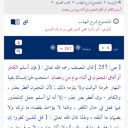
الرئيسية
المجموع شرح المهذب
كتاب الصيام
تراجم الأعلام
أسلم الكافر أو أفاق المجنون في أثناء يوم من رمضان
المجموع شرح المهذب
النووي - أبو زكريا محيي الدين يحيى بن شرف النووي
جزء
صفحة
6
257
[
ص:
257 ]
قال
المصنف
رحمه الله تعالى : ( فإن
أسلم الكافر
أو أفاق المجنون في أثناء يوم من رمضان
استحب لهما إمساك بقية
النهار لحرمة الوقت ولا يلزمه ذلك ; لأن المجنون أفطر بعذر ،
والكافر - وإن أفطر بغير عذر - إلا أنه لما أسلم جعل كالمعذور
فيما فعل في حال الكفر ، ولهذا لا يؤاخذ بقضاء ما تركه ولا
بضمان ما أتلفه ، ولهذا قال الله تعالى : {
قل للذين كفروا إن
ينتهوا يغفر لهم ما قد سلف
} ولا يأكل عند من لا يعرف عذره ;