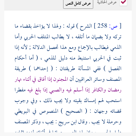
عرض الحاشية
[
ص:
258 ]
الشرح ) قوله : ولهذا لا يؤاخذ بقضاء ما
تركه ولا بضمان ما أتلفه ، لا يطالب المتلف الحربي وأما
الذمي فيطالب بالإجماع ومع هذا تحصل الدلالة ; لأنه إذا
ثبت في الحربي استنبط منه دليل للذمي ، ( أما أحكام
الفصل ) ففي المسألة طريقتان : ( إحداهما ) طريقة
المصنف
وسائر العراقيين أن
المجنون إذا أفاق في أثناء نهار
رمضان والكافر إذا أسلم فيه والصبي إذا بلغ فيه
مفطرا
استحب لهم إمساك بقيته ولا يجب ذلك ، وفي وجوب
قضائه وجهان : ( الصحيح ) المنصوص في
البويطي
وحرملة
لا يجب . وقال
ابن سريج
: يجب ، وذكر
المصنف
دليل الجميع ، وإن بلغ الصبي صائما في أثنائه لزمه إتمامه