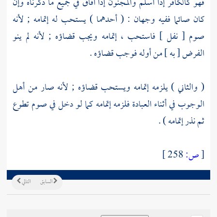
فهو كالكافر إذا أسلم والمجنون إذا أفاق في جميع ما ذكرناه وإن
كان صائما ففيه وجهان : ( أحدهما ) يستحب له إتمامه ; لأنه
صوم [ نفل ] فاستحب ، إتمامه ويجب قضاؤه ; لأنه لم ينو
الفرض [ به ] من أوله فوجب قضاؤه .
( والثاني ) يلزمه إتمامه ويستحب قضاؤه ; لأنه صار من أهل
الوجوب في أثناء العبادة فلزمه إتمامه كما لو دخل في صوم تطوع
ثم نذر إتمامه ) .
[
ص:
258 ]
السابق
التالي