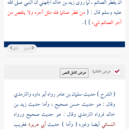
أن يفطر الصائم ، لما روى
زيد بن خالد الجهني
أن النبي صلى الله
عليه وسلم قال : {
من فطر صائما فله مثل أجره ولا ينقص من
أجر الصائم شيء
} ) .
السابق
التالي
عرض الحاشية
( الشرح ) حديث
سلمان بن عامر
رواه
أبو داود
والترمذي
وقال : هو حديث حسن صحيح ، وأما حديث
زيد بن
خالد
فرواه
الترمذي
وقال : هو حديث صحيح ورواه
النسائي
أيضا وغيره ( وأما ) حديث
أبي هريرة
فغريب