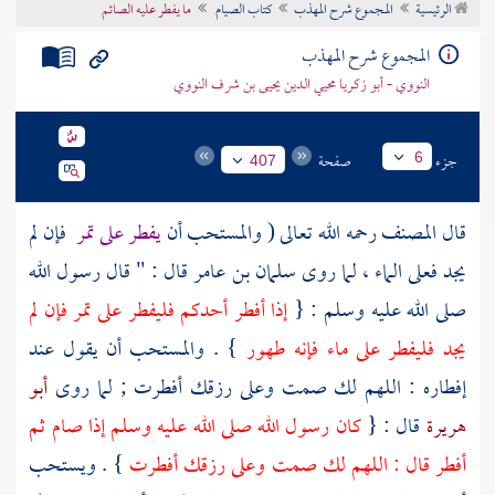
الرئيسية
المجموع شرح المهذب
كتاب الصيام
ما يفطر عليه الصائم
تراجم الأعلام
المجموع شرح المهذب
النووي - أبو زكريا محيي الدين يحيى بن شرف النووي
جزء
صفحة
6
407
قال
المصنف
رحمه الله تعالى ( والمستحب أن
يفطر على تمر
فإن لم
يجد فعلى الماء ، لما روى
سلمان بن عامر
قال : " قال رسول الله
صلى الله عليه وسلم : {
إذا أفطر أحدكم فليفطر على تمر فإن لم
يجد فليفطر على ماء فإنه طهور
} . والمستحب أن يقول عند
إفطاره : اللهم لك صمت وعلى رزقك أفطرت ; لما روى
أبو
هريرة
قال : {
كان رسول الله صلى الله عليه وسلم إذا صام ثم
أفطر قال : اللهم لك صمت وعلى رزقك أفطرت
} . ويستحب