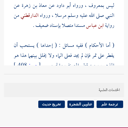
ليس بمعروف ، ورواه
أبو داود
عن
معاذ بن زهرة
عن
النبي صلى الله عليه وسلم مرسلا ، ورواه
الدارقطني
من
رواية
ابن عباس
مسندا متصلا بإسناد ضعيف .
( أما الأحكام ) ففيه مسائل : ( إحداها ) يستحب أن
يفطر على تمر فإن لم يجد فعلى الماء ولا يخلل بينهما هذا هو
المذهب ، وبه قطع
المصنف
والجمهور .
[
ص:
408 ]
ونص عليه في
حرملة
، ودليله حديث
سلمان
السابق .
وعن
أنس
قال : {
كان رسول الله صلى الله عليه وسلم
الخدمات العلمية
يفطر قبل أن يصلي على رطبات فإن لم يكن رطبات
فتميرات ، فإن لم يكن تميرات حسا حسوات من ماء
}
ترجمة علم
عناوين الشجرة
تخريج حديث
رواه
أبو داود
والترمذي
، وقال : حديث حسن ورواه
الدارقطني
، وقال : إسناده صحيح ، وقال
الروياني
يفطر