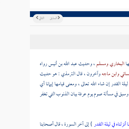
السابق
التالي
ها
البخاري
ومسلم
، وحديث
عبد الله بن أنيس
رواه
سائي
وابن ماجه
وآخرون ، قال
الترمذي
: هو حديث
لقدر إن شاء الله تعالى ، ومعنى قيامها إيمانا أي
، وسبق في مسألة صوم يوم
عرفة
بيان الذنوب التي تغفر
ا أنزلناه في ليلة القدر
} إلى آخر السورة ، قال أصحابنا