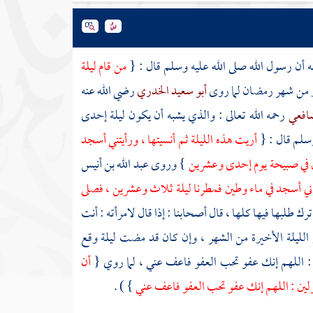
ه أن رسول الله صلى الله عليه وسلم قال : {
من قام ليلة
ير من شهر رمضان لما روى
أبو سعيد الخدري
رضي الله عنه
شافعي
رحمه الله تعالى : والذي يشبه أن يكون ليلة إحدى
وسلم قال : {
أريت هذه الليلة ثم أنسيتها ، ورأيتني أسجد
طين في صبيحة يوم إحدى وعشرين
} وروى
عبد الله بن أنيس
راني أسجد في ماء وطين فمطرنا ليلة ثلاث وعشرين ، فصلى
ك طلبها فيها كلها ، قال أصحابنا : إذا قال لامرأته : أنت
الليلة الأخيرة من الشهر ، وإن كان قد مضت ليلة وقع
ها : اللهم إنك عفو تحب العفو فاعف عني ، لما روي {
أن
تقولين : اللهم إنك عفو تحب العفو فاعف عني
} ) .