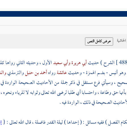
حاشية
الشرح ) حديث
أبي هريرة
وأبي سعيد
الأول ، وحديثه الثاني رواها كل
 وهو
أنيس
- بضم الهمزة - وحديث
عائشة
رواه
أحمد بن حنبل
والترمذي
والن
ح ، وسيأتي فرع مستقل في ذكر جملة من الأحاديث الصحيحة الواردة في ليلة ا
أنها حق وطاعة ، واحتسابا أي طلبا لرضى الله تعالى وثوابه لا للرياء ونحوه 
أحاديث الصحيحة في ذلك ، الواردة فيه .
كام الفصل ) ففيه مسائل : ( إحداها ) ليلة القدر فاضلة ، قال الله تعالى : {
إن