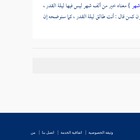
 شهر
} معناه خير من ألف شهر ليس فيها ليلة القدر ،
ن كمن قال : أنت طالق ليلة القدر ، كما سنوضحه إن
ت ليلة القدر أي ليلة الحكم والفصل ، هذا هو الصحيح
لهم : وهي التي ( {
فيها يفرق كل أمر حكيم
} ) هذا
ذا خطأ ; لقوله تعالى {
إنا أنزلناه في ليلة مباركة ، إنا
 بيان الآية الأولى ، ومعناه أنه
[
ص:
489 ]
يكتب
غير ذلك مما سيقع في تلك السنة ، ويأمرهم الله تعالى
ذكرناه أولا من كون ليلة القدر مختصة بهذه الأمة ولم
 ، وقال صاحب العدة من أصحابنا : اختلف الناس
هل
 بالحديث المشهور في سبب نزول السورة .
وثيقة الخصوصية
اتفاقية الخدمة
اتصل بنا
من