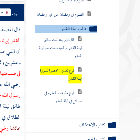
صوم أيام التشريق
جزء
6
الصوم في رمضان عن غير رمضان
طلب ليلة القدر
قال
المصن
القدر إيمانا
قال لزوجته أنت طالق
ليلة القدر أو لعبده أنت حر ليلة
أن النبي صل
القدر
وعشرين وثل
فرع تفسيرا مختصرا لسورة
في صبيحتها 
ليلة القدر
رضي الله عن
فرع مذاهب العلماء في
رسول الله ص
مسائل في ليلة القدر
طالق ليلة 
الطلاق في ا
كتاب الاعتكاف
عائشة
رضي ا
كتاب الحج