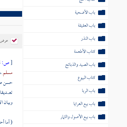
باب الأضحية
باب العقيقة
باب النذر
عرض ال
كتاب الأطعمة
[
ص:
488 ]
باب الصيد والذبائح
مسلم
،
كتاب البيوع
حسن صحي
باب الربا
تصديقا ب
وبيان ال
باب بيع العرايا
باب بيع الأصول والثمار
( أما أح