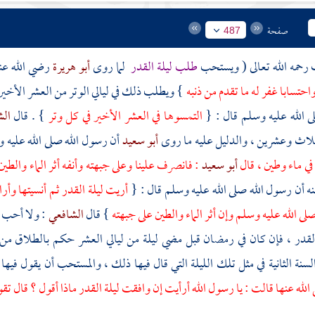
صفحة
487
ف
رحمه الله تعالى ( ويستحب
طلب ليلة القدر
لما روى
أبو هريرة
رضي الله عن
 واحتسابا غفر له ما تقدم من ذنبه
} ويطلب ذلك في ليالي الوتر من العشر الأخ
ى الله عليه وسلم قال : {
التمسوها في العشر الأخير في كل وتر
} . قال
ال
اث وعشرين ، والدليل عليه ما روى
أبو سعيد
أن رسول الله صلى الله عليه 
في ماء وطين ، قال
أبو سعيد
: فانصرف علينا وعلى جبهته وأنفه أثر الماء وال
ه أن رسول الله صلى الله عليه وسلم قال : {
أريت ليلة القدر ثم أنسيتها وأ
لى الله عليه وسلم وإن أثر الماء والطين على جبهته
} قال
الشافعي
: ولا أحب تر
القدر ، فإن كان في رمضان قبل مضي ليلة من ليالي العشر حكم بالطلاق من 
لسنة الثانية في مثل تلك الليلة التي قال فيها ذلك ، والمستحب أن يقول في
لله عنها قالت : يا رسول الله أرأيت إن وافقت ليلة القدر ماذا أقول ؟ قال 