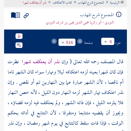
الرئيسية
المجموع شرح المهذب
كتاب الاعتكاف
نذر أن يعتكف شهرا
تراجم الأعلام
المجموع شرح المهذب
النووي - أبو زكريا محيي الدين يحيى بن شرف النووي
جزء
صفحة
6
516
قال
المصنف
رحمه الله تعالى ( وإن
نذر أن يعتكف شهرا
نظرت
فإن كان شهرا بعينه لزمه اعتكافه ليلا ونهارا سواء كان الشهر تاما
أم ناقصا ، لأن الشهر عبارة عما بين النهارين تم أو نقص . وإن
نذر اعتكاف نهار الشهر لزمه النهار دون الليل ، لأنه خص النهار
فلا يلزمه الليل ، فإن فاته الشهر ، ولم يعتكف فيه لزمه قضاؤه ،
ويجوز أن يقضيه متتابعا ومتفرقا ، لأن التتابع في أدائه بحكم
الوقت ، فإذا فات سقط كالتتابع في يوم شهر رمضان ، وإن نذر