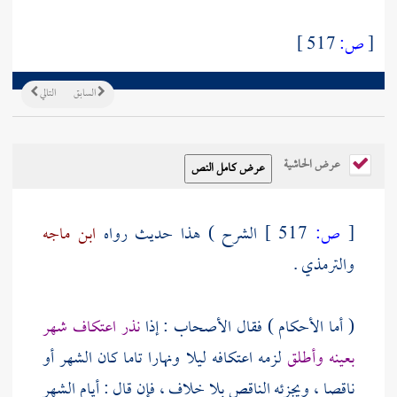
[
ص:
517 ]
السابق
التالي
عرض الحاشية
[
ص:
517 ]
الشرح ) هذا حديث رواه
ابن ماجه
والترمذي
.
( أما الأحكام ) فقال الأصحاب : إذا
نذر اعتكاف شهر
بعينه وأطلق
لزمه اعتكافه ليلا ونهارا تاما كان الشهر أو
ناقصا ، ويجزئه الناقص بلا خلاف ، فإن قال : أيام الشهر