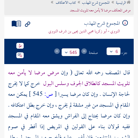
الرئيسية
المجموع شرح المهذب
كتاب الاعتكاف
تراجم الأعلام
مرض المعتكف مرضا لا يأمن معه تلويث المسجد
المجموع شرح المهذب
النووي - أبو زكريا محيي الدين يحيى بن شرف النووي
جزء
صفحة
6
545
قال
المصنف
رحمه الله تعالى ( وإن
مرض مرضا لا يأمن معه
تلويث المسجد كانطلاق الجوف وسلس البول
خرج كما لا يخرج
لحاجة الإنسان . وإن كان مرضا يسيرا
[
ص:
545 ]
يمكن معه
المقام في المسجد من غير مشقة لم يخرج ، وإن خرج بطل اعتكافه .
وإن كان مرضا يحتاج إلى الفراش ويشق معه المقام في المسجد
ففيه قولان بناء على القولين في المريض إذا أفطر في صوم
الشهرين المتتابعين فإن أغمي عليه فأخرج من المسجد لم يبطل