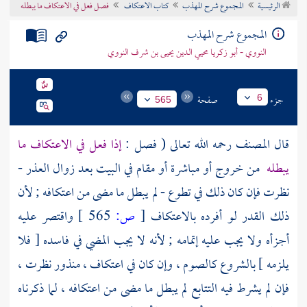
الرئيسية
المجموع شرح المهذب
كتاب الاعتكاف
فصل فعل في الاعتكاف ما يبطله
تراجم الأعلام
المجموع شرح المهذب
النووي - أبو زكريا محيي الدين يحيى بن شرف النووي
جزء
صفحة
6
565
قال
المصنف
رحمه الله تعالى ( فصل :
إذا فعل في الاعتكاف ما
يبطله
من خروج أو مباشرة أو مقام في البيت بعد زوال العذر -
نظرت فإن كان ذلك في تطوع - لم يبطل ما مضى من اعتكافه ; لأن
ذلك القدر لو أفرده بالاعتكاف
[
ص:
565 ]
واقتصر عليه
أجزأه ولا يجب عليه إتمامه ; لأنه لا يجب المضي في فاسده [ فلا
يلزمه ] بالشروع كالصوم ، وإن كان في اعتكاف ، منذور نظرت ،
فإن لم يشرط فيه التتابع لم يبطل ما مضى من اعتكافه ، لما ذكرناه