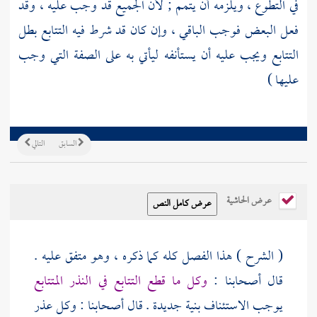
في التطوع ، ويلزمه أن يتمم ; لأن الجميع قد وجب عليه ، وقد
فعل البعض فوجب الباقي ، وإن كان قد شرط فيه التتابع بطل
التتابع ويجب عليه أن يستأنفه ليأتي به على الصفة التي وجب
عليها )
السابق
التالي
عرض الحاشية
( الشرح ) هذا الفصل كله كما ذكره ، وهو متفق عليه .
قال أصحابنا :
وكل ما قطع التتابع في النذر المتتابع
يوجب الاستئناف بنية جديدة . قال أصحابنا : وكل عذر