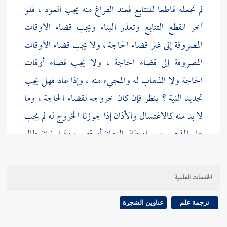
لم تجعله قاطعا للتتابع فعند الفراغ منه يجب العود ، فلو
أخر انقطع التتابع وتعذر البناء ويجب قضاء الأوقات
المصروفة إلى غير قضاء الحاجة ، ولا يجب قضاء الأوقات
المصروفة إلى قضاء الحاجة ، ولا يجب قضاء أوقات
الحاجة ولا الذهاب له والمجيء منه ، وإذا عاد فهل يجب
تجديد النية ؟ ينظر فإن كان خروجه لقضاء الحاجة ، وما
لا بد منه كالاغتسال والأذان إذا جوزنا الخروج له لم يجب
على المذهب ، سواء طال الزمان أو قصر ، وقيل : إن طال
الزمان ففي وجوب تجديدها وجهان ، وقد سبق بيانه .
وأما ما له منه بد ففيه وجهان : ( أحدهما ) يجب تجديدها ;
الخدمات العلمية
لأنه ليس ضروريا .
ترجمة علم
عناوين الشجرة
( وأصحهما ) لا يجب ; لأن النية الأولى شملت جميع