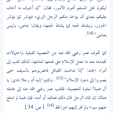
ليكون قتل المسلم أهون الأمور، فقال: "إن أخوف ما أخاف
عليكم بعدي أن يؤخذ منكم الرجل البريء فيؤشر كما يؤشر
الجزور، ويشاط لحمه كما يشاط لحمها، ويقال: عاص، وليس
بعاص"
.
[14]
كما تخوف عمر رضي الله عنه من العصبية القبلية واحتمالات
تجددها بعد ما عمل الإسلام على قمعها لنتانتها، لذلك كتب إلى
أمراء الجند: "إذا تداعت القبائل فاضربوهم بالسيف حتى
يصيروا إلى دعوة الإسلام"
. وكتبوا إليه أن رجلا نادى: يا
[15]
آل ضبة! نخوة للعصبية، فكتب عمر رضي الله عنه إلى عامله
هناك: إن كان الرجل قال ذلك فعـاقبه أو أدبه، فإن ضبة لم تدفـع
عنهم سوءا ولم تجر إليهم خيرا قط
.
[
ص:
34 ]
[16]