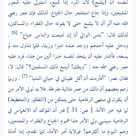
لنفسه أن (يشبع) لأن المرء إذا شبع، استولى عليه شعور
المشبعين، وإذا جاع استشعر حال الجياع. لذلك فإن عمر رضي
الله عنه آثر أن لا يشبع حتى لا يفوته حال الفقراء والمساكين،
لذلك قال: "بئس الوالي أنا إن شبعت والناس جياع"
.
[6]
ودخل عليه أحدهم ووجد عنده خبزا وزيتا، فلما تناول منه لم
يسغه، فأشار عليه أن يتخذ لنفسه خبزا ألين من هذا، فرد عليه
عمر رضي الله عنه : "ويلك! أيسع ذلك المسلمين؟" قال: لا،
فقال عمر: "أفأردت أن آكل طيباتي في حياتي الدنيا"
. وربما
[7]
زعم بعضهم أن ذلك من عمر مثالية مفرطة. فلا بد لولي الأمر من
أن يكون في منتهى الرفاهية حتى يتمكن من (التفكير والتخطيط)
لما فيه خير الأمة.
[
ص:
31 ]
غير أن المؤكد أن الانغماس في
الرفاهية سينسي ولي الأمر هذا هموم الجياع والفقـراء والمعـدمين،
وهم اليوم ما أكثرهم! فولاية أمر الأمة، كما تقدم، إما أمانة