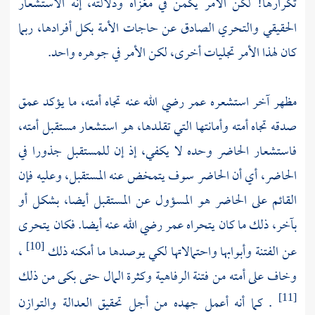
تكرارها! لكن الأمر يكمن في مغزاه ودلالته، إنه الاستشعار
الحقيقي والتحري الصادق عن حاجات الأمة بكل أفرادها، ربما
كان لهذا الأمر تجليات أخرى، لكن الأمر في جوهره واحد.
مظهر آخر استشعره عمر رضي الله عنه تجاه أمته، ما يؤكد عمق
صدقه تجاه أمته وأمانتها التي تقلـدها، هو استـشعار مستقبل أمته،
فاستشعار الحاضر وحده لا يكفي، إذ إن للمستقبل جذورا في
الحاضر، أي أن الحاضر سوف يتمخض عنه المستقبل، وعليه فإن
القائم على الحاضر هو المسؤول عن المستقبل أيضا، بشكل أو
بآخر، ذلك ما كان يتحراه عمر رضي الله عنه أيضا. فكان يتحرى
عن الفتنة وأبوابها واحتمالاتها لكي يوصدها ما أمكنه ذلك
،
[10]
وخاف على أمته من فتنة الرفاهية وكثرة المال حتى بكى من ذلك
. كما أنه أعمل جهده من أجل تحقيق العدالة والتوازن
[11]