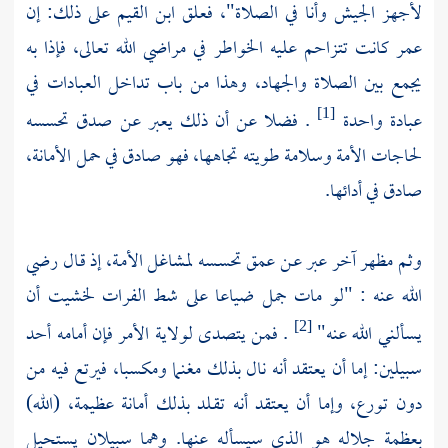
لأجهز الجيش وأنا في الصلاة"، فعلق ابن القيم على ذلك: إن
عمر كانت تتزاحم عليه الخواطر في مراضي الله تعالى، فإذا به
يجمع بين الصلاة والجهاد، وهذا من باب تداخل العبادات في
عبادة واحدة
. فضلا عن أن ذلك يعبر عن صدق تحسسه
[1]
لحاجات الأمة وسلامة طويته تجاهها، فهو صادق في حمل الأمانة،
صادق في أدائها.
وثم مظهر آخر عبر عـن عمق تحسـسه لمشاغل الأمـة، إذ قـال رضي
الله عنه : "لو مات جمل ضياعا على شط الفرات لخشيت أن
يسألني الله عنه"
. فمن يتصدى لولاية الأمر فإن أمامه أحد
[2]
سبيلين: إما أن يعتقد أنه نال بذلك مغنما ومكسبا، فيرتع فيه من
دون تورع، وإما أن يعتقد أنه تقـلد بذلك أمانة عظيمة، (الله)
بعظمة جلاله هو الذي سيسأله عنها. وهما سبيلان يستحيل