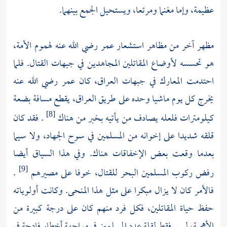
عظيمة، وإما مغنما ومرتعا، ويستحيل الجمع بينهما.
مظهر آخر من مظاهر استشعار عمر رضي الله عنه لهموم الأمة،
هو تحسسه لأوضاع المقاتلين المجاهدين في جبهات القتال. فلما
احتدمت المعارك في جبهات العراق، كان عمر رضي الله عنه
يخرج كل يوم ماشيا وحده على طريق العراق، يقطع مسافة بضعة
كيلومترات فلعله يصادف من يأتيه بخبر من هناك
. فقد كان
[8]
قلقه شديدا على إخوانه من المسلمين في سوح الجهاد، ولا سيما
بعدما وقعت بعض الإخفاقات هناك. وفي هذا السياق أيضا
رفض ركوب المسلمين البحر للقتال، خوفا على مصيرهم
.
[9]
فالأمر كان لا يزال مبكرا على مثل هذا المنحى. وكانت أولوياته
حفظ حياة المقاتلين، فكل فرد منهم كان على درجة كبيرة من
الأهمية، ليس فقط لقلة عدد المسلمين في مواجهة أخطار فادحة في