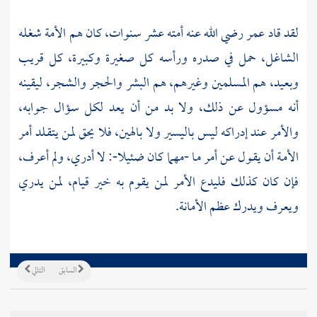
لقد قاد عمر رضي الله عنه أمته عشر سنوات، كان هم الأمة شغله
الشاغل، حمل في صدره ورأسه كل صغيرة وكبيرة، كل قريب
وبعيد، هم المسلمين وغيرهم، هم البشر والحجر والشجر، ليقينه
أنه مسؤول عن ذلك، ولا بد من أن يعد لكل سؤال جوابه،
والأمر عند إدراكه ليس باليسير ولا بالهين، فلا يحق لمن يتقـلد أمر
الأمـة أن يقـول عن أمر مـا -مهما كان ضئيلا-: لا أدري، ولم أعرف،
فإن كان كذلك فليدع الأمر لمن يقوم به خير قيام، لمن يدري
ويعرف ويدرك عظم الأمانة.
السابق
التالي