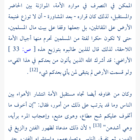
الممكن في التصرف في موارد الأمة، الموازنة بين الحاضر
والمستقبل، لذلك كان قراره - بعد المشاورة - أن لا توزع غنيمة
الأرض على المقاتلين، بل جعلها وقفا على بيت مال المسلمين،
حتى لا تكون حكرا لفئة من المسلمين تحرم منها أجيال الأمة
اللاحقة، لذلك قال للذين طالبوه بتوزيع هذه
[
ص:
33 ]
الأراضي: قد أشرك الله الذين يأتون من بعدكم في هذا الفيء،
ولو قسمت الأرض لم يتبقى لمن يأتي بعدكم شيء
.
[12]
وكان من مخاوفه أيضا تجاه مستقبل الأمة انتشار الأهواء بين
الناس وما قد يترتب على ذلك من أمور، فقال: "إن أخوف ما
أتخوف عليكم شح مطاع، وهوى متبع، وإعجاب المرء برأيه،
وهي أشدهن"
؛ لأن ذلك مدعاة لظهور الفتن والزيغ في
[13]
الدين، ثم تفرق الناس وتصارعهم، واستشراء الفتن، حتى