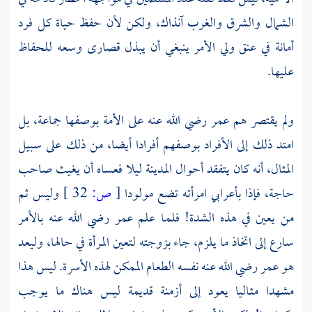
الشمال والشرق والغرب آنذاك، ولكن لأن حفظ حياة كل فرد
أمانة في عنق ولي الأمر ينبغي أن يبذل قصارى وسعه للحفاظ
عليها.
ولم يقتصر هم عمر رضي الله عنه على الأمة بوصفها جماعة، بل
امتد ذلك إلى الأفراد بوصفهم أفرادا أيضا، من ذلك على سبيل
المثال، أنه كان يتفقد أحوال المدينة ليلا فعساه أن يغيث صاحب
حاجة، فإذا بأعرابي امرأته تضع مولودا
[
ص:
32 ]
وليس ثم
من يعين في هذه الشدة! فلمـا علم عمر رضي الله عنه بالأمر
سارع إلى اتخاذ ما يلزم، جاء بزوجته لتعين المرأة في حالها، وليعد
هو عمر رضي الله عنه نفسه الطعام الممكن لهذه الأسرة. ليس هذا
مشهدا مثـاليا يعود إلى أزمنة قديمة ليس هناك ما يوجب