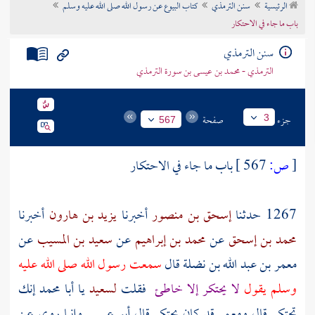
الرئيسية
سنن الترمذي
كتاب البيوع عن رسول الله صلى الله عليه وسلم
تراجم الأعلام
باب ما جاء في الاحتكار
سنن الترمذي
الترمذي - محمد بن عيسى بن سورة الترمذي
جزء
صفحة
3
567
[
ص:
567 ]
باب ما جاء في الاحتكار
1267 حدثنا
إسحق بن منصور
أخبرنا
يزيد بن هارون
أخبرنا
محمد بن إسحق
عن
محمد بن إبراهيم
عن
سعيد بن المسيب
عن
معمر بن عبد الله بن نضلة
قال
سمعت رسول الله صلى الله عليه
وسلم يقول
لا يحتكر إلا خاطئ
فقلت
لسعيد
يا
أبا محمد
إنك
تحتكر قال
ومعمر
قد كان يحتكر قال أبو عيسى وإنما روي عن