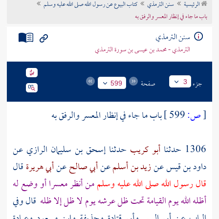
الرئيسية
سنن الترمذي
كتاب البيوع عن رسول الله صلى الله عليه وسلم
تراجم الأعلام
باب ما جاء في إنظار المعسر والرفق به
سنن الترمذي
الترمذي - محمد بن عيسى بن سورة الترمذي
جزء
صفحة
3
599
[
ص:
599 ]
باب ما جاء في إنظار المعسر والرفق به
1306 حدثنا
أبو كريب
حدثنا
إسحق بن سليمان الرازي
عن
داود بن قيس
عن
زيد بن أسلم
عن
أبي صالح
عن
أبي هريرة
قال
قال رسول الله صلى الله عليه وسلم
من أنظر معسرا أو وضع له
أظله الله يوم القيامة تحت ظل عرشه يوم لا ظل إلا ظله
قال وفي
الباب عن أبي اليسر وأبي قتادة وحذيفة وابن مسعود وعبادة