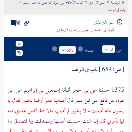
الرئيسية
سنن الترمذي
كتاب الأحكام عن رسول الله صلى الله عليه وسلم
تراجم الأعلام
باب في الوقف
سنن الترمذي
الترمذي - محمد بن عيسى بن سورة الترمذي
جزء
صفحة
3
659
[
ص:
659 ]
باب في الوقف
1375 حدثنا
علي بن حجر
أنبأنا
إسمعيل بن إبراهيم
عن
ابن
عون
عن
نافع
عن
ابن عمر
قال
أصاب
عمر
أرضا
بخيبر
فقال يا
رسول الله أصبت مالا
بخيبر
لم أصب مالا قط أنفس عندي منه
فما تأمرني قال
إن شئت حبست أصلها وتصدقت بها فتصدق بها
عمر
أنها لا يباع أصلها ولا يوهب ولا يورث تصدق بها في