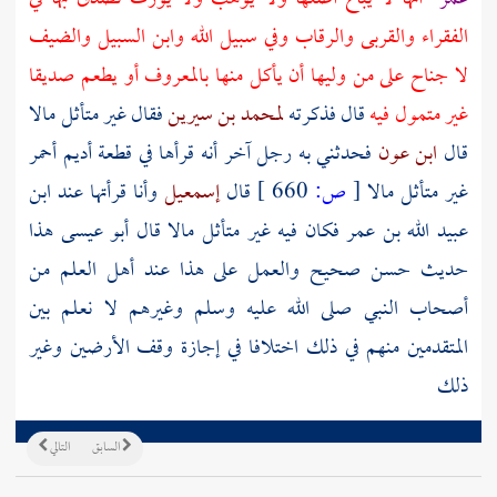
الفقراء والقربى والرقاب وفي سبيل الله وابن السبيل والضيف
لا جناح على من وليها أن يأكل منها بالمعروف أو يطعم صديقا
غير متمول فيه
قال فذكرته
لمحمد بن سيرين
فقال غير متأثل مالا
قال
ابن عون
فحدثني به رجل آخر أنه قرأها في قطعة أديم أحمر
غير متأثل مالا
[
ص:
660 ]
قال
إسمعيل
وأنا قرأتها عند
ابن
عبيد الله بن عمر
فكان فيه غير متأثل مالا قال أبو عيسى هذا
حديث حسن صحيح والعمل على هذا عند أهل العلم من
أصحاب النبي
صلى الله عليه وسلم وغيرهم لا نعلم بين
المتقدمين منهم في ذلك اختلافا في إجازة وقف الأرضين وغير
ذلك
السابق
التالي