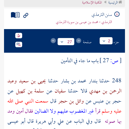
الرئيسية
المكتبة الإسلامية
تراجم الأعلام
سنن الترمذي
الترمذي - محمد بن عيسى بن سورة الترمذي
جزء
صفحة
2
27
[
ص:
27 ]
باب ما جاء في التأمين
248 حدثنا
بندار محمد بن بشار
حدثنا
يحيى بن سعيد
وعبد
الرحمن بن مهدي
قالا حدثنا
سفيان
عن
سلمة بن كهيل
عن
حجر بن عنبس
عن
وائل بن حجر
قال
سمعت النبي صلى الله
عليه وسلم
قرأ
غير المغضوب عليهم ولا الضالين
فقال آمين ومد
بها صوته
قال وفي الباب عن علي وأبي هريرة قال أبو عيسى