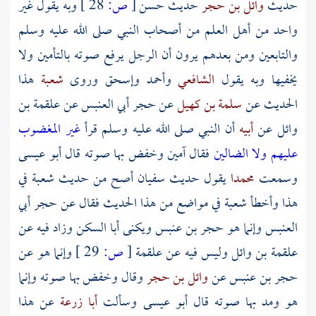
حديث
وائل بن حجر
حديث حسن
[
ص:
28 ]
وبه يقول غير
واحد من أهل العلم من
أصحاب النبي
صلى الله عليه وسلم
والتابعين ومن بعدهم يرون أن الرجل يرفع صوته بالتأمين ولا
يخفيها وبه يقول
الشافعي
وأحمد
وإسحق
وروى
شعبة
هذا
الحديث عن
سلمة بن كهيل
عن
حجر أبي العنبس
عن
علقمة بن
وائل
عن
أبيه
أن النبي صلى الله عليه وسلم قرأ
غير المغضوب
عليهم ولا الضالين
فقال آمين وخفض بها صوته قال أبو عيسى
وسمعت
محمدا
يقول حديث
سفيان
أصح من حديث
شعبة
في
هذا وأخطأ
شعبة
في مواضع من هذا الحديث فقال عن
حجر أبي
العنبس
وإنما هو
حجر بن عنبس ويكنى أبا السكن
وزاد فيه عن
علقمة بن وائل
وليس فيه عن
علقمة
[
ص:
29 ]
وإنما هو عن
حجر بن عنبس
عن
وائل بن حجر
وقال وخفض بها صوته وإنما
هو ومد بها صوته قال أبو عيسى وسألت
أبا زرعة
عن هذا