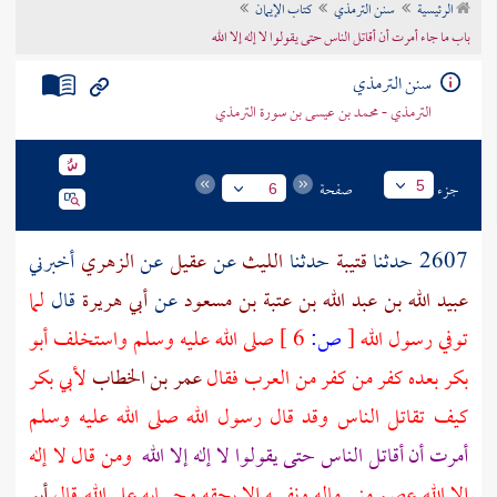
الرئيسية
سنن الترمذي
كتاب الإيمان
تراجم الأعلام
باب ما جاء أمرت أن أقاتل الناس حتى يقولوا لا إله إلا الله
سنن الترمذي
الترمذي - محمد بن عيسى بن سورة الترمذي
جزء
صفحة
5
6
2607 حدثنا
قتيبة
حدثنا
الليث
عن
عقيل
عن
الزهري
أخبرني
عبيد الله بن عبد الله بن عتبة بن مسعود
عن
أبي هريرة
قال
لما
توفي رسول الله
[
ص:
6 ]
صلى الله عليه وسلم واستخلف
أبو
بكر
بعده كفر من كفر من
العرب
فقال
عمر بن الخطاب
لأبي بكر
كيف تقاتل الناس وقد قال رسول الله صلى الله عليه وسلم
أمرت أن أقاتل الناس حتى يقولوا لا إله إلا الله
ومن قال لا إله
إلا الله عصم مني ماله ونفسه إلا بحقه وحسابه على الله قال
أبو