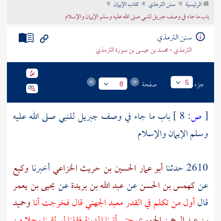
الرئيسية
سنن الترمذي
كتاب الإيمان
تراجم الأعلام
باب ما جاء في وصف جبريل للنبي صلى الله عليه وسلم الإيمان والإسلام
سنن الترمذي
الترمذي - محمد بن عيسى بن سورة الترمذي
جزء
صفحة
5
8
[
ص:
8 ]
باب ما جاء في وصف
جبريل
للنبي صلى الله عليه
وسلم الإيمان والإسلام
2610 حدثنا
أبو عمار الحسين بن حريث الخزاعي
أخبرنا
وكيع
عن
كهمس بن الحسن
عن
عبد الله بن بريدة
عن
يحيى بن يعمر
قال
أول من تكلم في القدر
معبد الجهني
قال فخرجت أنا
وحميد
بن عبد الرحمن الحميري
حتى أتينا
المدينة
فقلنا لو لقينا رجلا من