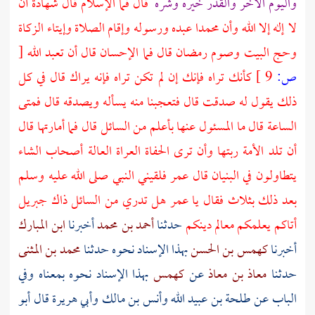
واليوم الآخر والقدر خيره وشره
قال فما الإسلام قال شهادة أن
لا إله إلا الله وأن محمدا عبده ورسوله وإقام الصلاة وإيتاء الزكاة
وحج
البيت
وصوم رمضان قال فما الإحسان قال أن تعبد الله
[
ص:
9 ]
كأنك تراه فإنك إن لم تكن تراه فإنه يراك قال في كل
ذلك يقول له صدقت قال فتعجبنا منه يسأله ويصدقه قال فمتى
الساعة قال ما المسئول عنها بأعلم من السائل قال فما أمارتها قال
أن تلد الأمة ربتها وأن ترى الحفاة العراة العالة أصحاب الشاء
يتطاولون في البنيان قال
عمر
فلقيني النبي صلى الله عليه وسلم
بعد ذلك بثلاث فقال يا
عمر
هل تدري من السائل ذاك
جبريل
أتاكم يعلمكم معالم دينكم
حدثنا
أحمد بن محمد
أخبرنا
ابن المبارك
أخبرنا
كهمس بن الحسن
بهذا الإسناد نحوه حدثنا
محمد بن المثنى
حدثنا
معاذ بن معاذ
عن
كهمس
بهذا الإسناد نحوه بمعناه وفي
الباب عن طلحة بن عبيد الله وأنس بن مالك وأبي هريرة قال أبو