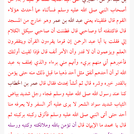
أصحاب النبي
صلى الله عليه وسلم فسألناه عما أحدث هؤلاء
القوم قال فلقيناه يعني
عبد الله بن عمر
وهو خارج من المسجد
قال فاكتنفته أنا وصاحبي قال فظننت أن صاحبي سيكل الكلام
إلي فقلت يا
أبا عبد الرحمن
إن قوما يقرءون القرآن ويتقفرون
العلم ويزعمون أن لا قدر وأن الأمر أنف قال فإذا لقيت أولئك
فأخبرهم أني منهم بريء وأنهم مني برءاء والذي يحلف به
عبد
الله
لو أن أحدهم أنفق مثل
أحد
ذهبا ما قبل ذلك منه حتى يؤمن
بالقدر خيره وشره قال ثم أنشأ يحدث فقال قال
عمر بن الخطاب
كنا عند رسول الله صلى الله عليه وسلم فجاء رجل شديد بياض
الثياب شديد سواد الشعر لا يرى عليه أثر السفر ولا يعرفه منا
أحد حتى أتى النبي صلى الله عليه وسلم فألزق ركبته بركبته ثم
قال يا محمد ما الإيمان قال
أن تؤمن بالله وملائكته وكتبه ورسله