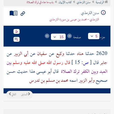
الرئيسية
سنن الترمذي
كتاب الإيمان
باب ما جاء في ترك الصلاة
تراجم الأعلام
سنن الترمذي
الترمذي - محمد بن عيسى بن سورة الترمذي
جزء
صفحة
5
15
2620 حدثنا
هناد
حدثنا
وكيع
عن
سفيان
عن
أبي الزبير
عن
جابر
قال
[
ص:
15 ]
قال رسول الله صلى الله عليه وسلم
بين
العبد وبين الكفر ترك الصلاة
قال أبو عيسى هذا حديث حسن
صحيح
وأبو الزبير
اسمه
محمد بن مسلم بن تدرس
السابق
التالي