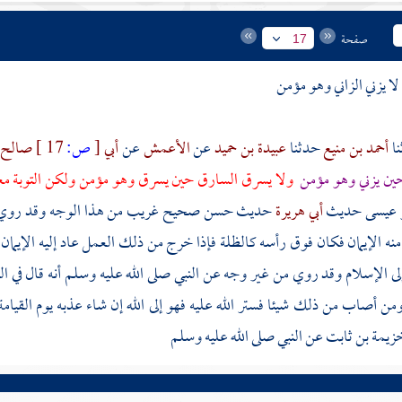
صفحة
17
لا يزني الزاني وهو مؤمن
أحمد بن منيع
حدثنا
عبيدة بن حميد
عن
الأعمش
عن
أبي
[
ص:
17 ]
صالح
 حين يزني وهو مؤمن
ولا يسرق السارق حين يسرق وهو مؤمن ولكن التوبة 
بو عيسى حديث
أبي هريرة
حديث حسن صحيح غريب من هذا الوجه وقد رو
نه الإيمان فكان فوق رأسه كالظلة فإذا خرج من ذلك العمل عاد إليه الإيم
إلى الإسلام وقد روي من غير وجه عن النبي صلى الله عليه وسلم أنه قال في ا
ومن أصاب من ذلك شيئا فستر الله عليه فهو إلى الله إن شاء عذبه يوم القيا
مة بن ثابت عن النبي صلى الله عليه وسلم