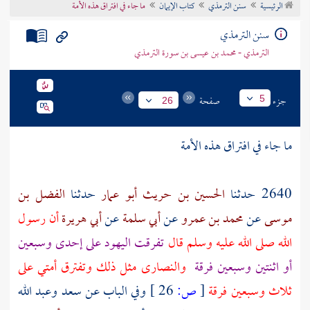
الرئيسية
سنن الترمذي
كتاب الإيمان
ما جاء في افتراق هذه الأمة
تراجم الأعلام
سنن الترمذي
الترمذي - محمد بن عيسى بن سورة الترمذي
جزء
صفحة
5
26
ما جاء في افتراق هذه الأمة
2640 حدثنا
الحسين بن حريث أبو عمار
حدثنا
الفضل بن
موسى
عن
محمد بن عمرو
عن
أبي سلمة
عن
أبي هريرة
أن رسول
الله صلى الله عليه وسلم قال
تفرقت
اليهود
على إحدى وسبعين
أو اثنتين وسبعين فرقة
والنصارى
مثل ذلك وتفترق أمتي على
ثلاث وسبعين فرقة
[
ص:
26 ]
وفي الباب عن سعد وعبد الله