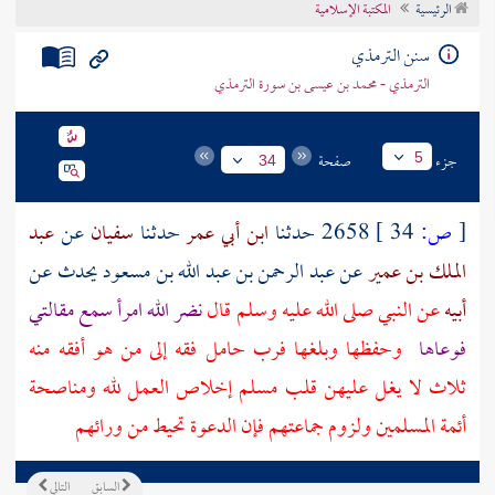
الرئيسية
المكتبة الإسلامية
تراجم الأعلام
سنن الترمذي
الترمذي - محمد بن عيسى بن سورة الترمذي
جزء
صفحة
5
34
[
ص:
34 ]
2658 حدثنا
ابن أبي عمر
حدثنا
سفيان
عن
عبد
الملك بن عمير
عن
عبد الرحمن بن عبد الله بن مسعود
يحدث عن
أبيه
عن النبي صلى الله عليه وسلم قال
نضر الله امرأ سمع مقالتي
فوعاها
وحفظها وبلغها فرب حامل فقه إلى من هو أفقه منه
ثلاث لا يغل عليهن قلب مسلم إخلاص العمل لله ومناصحة
أئمة المسلمين ولزوم جماعتهم فإن الدعوة تحيط من ورائهم
السابق
التالي