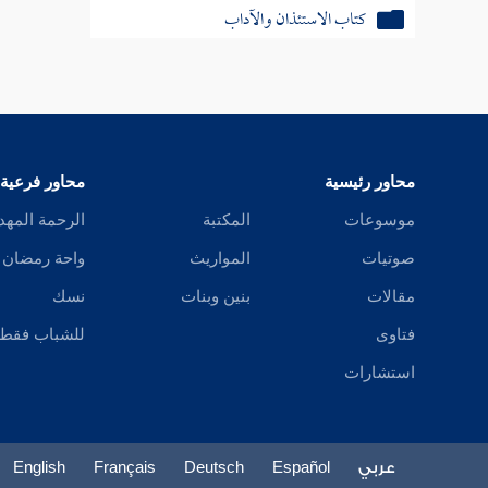
كتاب الاستئذان والآداب
كتاب الأدب
كتاب الأمثال
كتاب فضائل القرآن
محاور رئيسية
محاور فرعية
كتاب القراءات
موسوعات
المكتبة
الرحمة المهد
صوتيات
المواريث
واحة رمضان
كتاب تفسير القرآن
مقالات
بنين وبنات
نسك
كتاب الدعوات
فتاوى
للشباب فقط
كتاب المناقب
استشارات
كتاب العلل
عربي
Español
Deutsch
Français
English