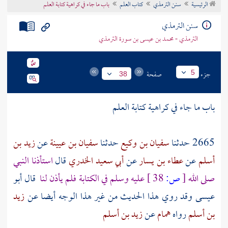
الرئيسية
سنن الترمذي
كتاب العلم
باب ما جاء في كراهية كتابة العلم
تراجم الأعلام
سنن الترمذي
الترمذي - محمد بن عيسى بن سورة الترمذي
جزء
صفحة
5
38
باب ما جاء في كراهية كتابة العلم
2665 حدثنا
سفيان بن وكيع
حدثنا
سفيان بن عيينة
عن
زيد بن
أسلم
عن
عطاء بن يسار
عن
أبي سعيد الخدري
قال
استأذنا النبي
صلى الله
[
ص:
38 ]
عليه وسلم في الكتابة فلم يأذن لنا
قال أبو
عيسى وقد روي هذا الحديث من غير هذا الوجه أيضا عن
زيد
بن أسلم
رواه
همام
عن
زيد بن أسلم