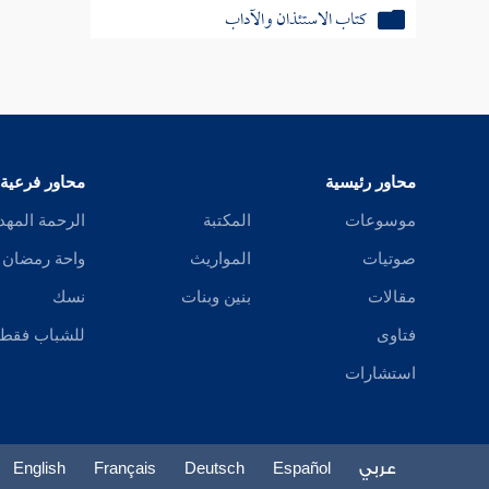
كتاب الاستئذان والآداب
كتاب الأدب
كتاب الأمثال
كتاب فضائل القرآن
محاور رئيسية
محاور فرعية
كتاب القراءات
موسوعات
المكتبة
الرحمة المهد
صوتيات
المواريث
واحة رمضان
كتاب تفسير القرآن
مقالات
بنين وبنات
نسك
كتاب الدعوات
فتاوى
للشباب فقط
كتاب المناقب
استشارات
كتاب العلل
عربي
Español
Deutsch
Français
English