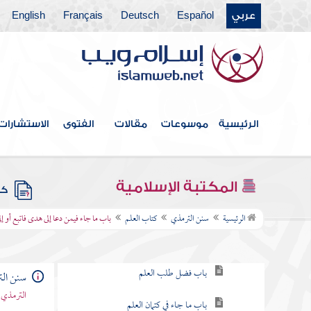
كتاب الزهد عن رسول الله صلى الله عليه
عربي
Español
Deutsch
Français
English
وسلم
كتاب صفة القيامة والرقائق والورع عن رسول
الله صلى الله عليه وسلم
كتاب صفة الجنة عن رسول الله صلى الله عليه
وسلم
الرئيسية
موسوعات
مقالات
الفتوى
الاستشارات
كتاب صفة جهنم
كتاب الإيمان
المكتبة الإسلامية
كتب
كتاب العلم
الرئيسية
سنن الترمذي
كتاب العلم
باب ما جاء فيمن دعا إلى هدى فاتبع أو إ
باب إذا أراد الله بعبد خيرا فقهه في الدين
باب فضل طلب العلم
سنن ال
الترمذي 
باب ما جاء في كتمان العلم