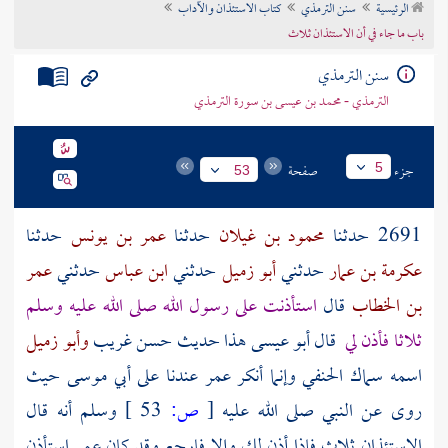
الرئيسية
سنن الترمذي
كتاب الاستئذان والآداب
تراجم الأعلام
باب ما جاء في أن الاستئذان ثلاث
سنن الترمذي
الترمذي - محمد بن عيسى بن سورة الترمذي
جزء
صفحة
5
53
2691 حدثنا
محمود بن غيلان
حدثنا
عمر بن يونس
حدثنا
عكرمة بن عمار
حدثني
أبو زميل
حدثني
ابن عباس
حدثني
عمر
بن الخطاب
قال
استأذنت على رسول الله صلى الله عليه وسلم
ثلاثا فأذن لي
قال أبو عيسى هذا حديث حسن غريب
وأبو زميل
اسمه
سماك الحنفي
وإنما أنكر
عمر
عندنا على
أبي موسى
حيث
روى عن النبي صلى الله عليه
[
ص:
53 ]
وسلم أنه قال
الاستئذان ثلاث فإذا أذن لك وإلا فارجع وقد كان
عمر
استأذن