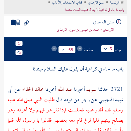
الرئيسية
سنن الترمذي
كتاب الاستئذان والآداب
تراجم الأعلام
باب ما جاء في كراهية أن يقول عليك السلام مبتدئا
سنن الترمذي
الترمذي - محمد بن عيسى بن سورة الترمذي
جزء
صفحة
5
68
باب ما جاء في كراهية أن يقول عليك السلام مبتدئا
2721 حدثنا
سويد
أخبرنا
عبد الله
أخبرنا
خالد الحذاء
عن
أبي
تميمة الهجيمي
عن
رجل من قومه
قال
طلبت النبي صلى الله عليه
وسلم فلم أقدر عليه فجلست فإذا نفر هو فيهم ولا أعرفه وهو
يصلح بينهم فلما فرغ قام معه بعضهم فقالوا يا رسول الله فلما
رأيت ذلك قلت عليك السلام يا رسول الله عليك السلام يا