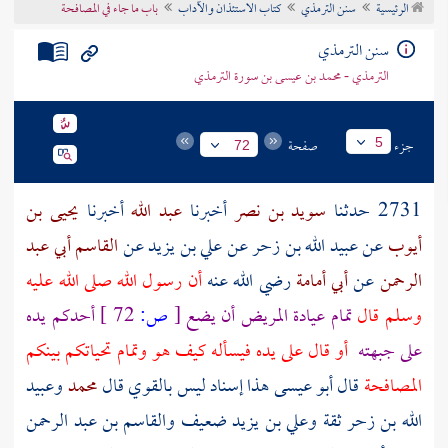
الرئيسية
سنن الترمذي
كتاب الاستئذان والآداب
باب ما جاء في المصافحة
تراجم الأعلام
سنن الترمذي
الترمذي - محمد بن عيسى بن سورة الترمذي
جزء
صفحة
5
72
2731 حدثنا
سويد بن نصر
أخبرنا
عبد الله
أخبرنا
يحيى بن
أيوب
عن
عبيد الله بن زحر
عن
علي بن يزيد
عن
القاسم أبي عبد
الرحمن
عن
أبي أمامة
رضي الله عنه
أن رسول الله صلى الله عليه
وسلم قال
تمام عيادة المريض أن يضع
[
ص:
72 ]
أحدكم يده
على جبهته
أو قال على يده فيسأله كيف هو وتمام تحياتكم بينكم
المصافحة
قال أبو عيسى هذا إسناد ليس بالقوي قال
محمد
وعبيد
الله بن زحر
ثقة
وعلي بن يزيد
ضعيف
والقاسم بن عبد الرحمن